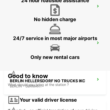
24 hour roadside assistance
GREIFSWALD NO TRUCKS
GREIFSWALD - GERMANY
No hidden charge
24/7 service in most major airports
BERNAU BEI BERLIN
BERNAU BEI BERLIN - GERMANY
Only new rental cars
Good to know
BERLIN HELLERSDORF NO TRUCKS IKC
What should you bring at the station ?
BERLIN - GERMANY
Your valid driver license