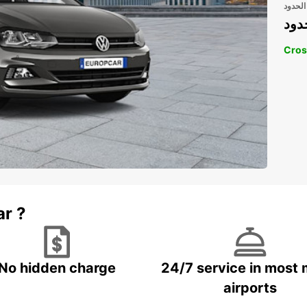
الحدود
دود
Cros
ar ?
No hidden charge
24/7 service in most 
airports