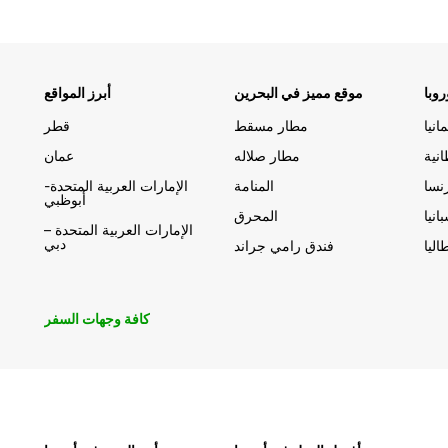
وبا
موقع مميز في البحرين
أبرز المواقع
مانيا
مطار مسقط
قطر
انية
مطار صلاله
عمان
نسا
المنامة
الإمارات العربية المتحدة-
أبوظبي
انيا
المحرق
الإمارات العربية المتحدة –
دبي
اليا
فندق رامي جراند
كافة وجهات السفر