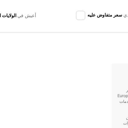
دي
سعر متفاوض عليه
أعيش في
ر
تبحث أبعد من Europcar. كون Europcar
خدمات
ن
ات