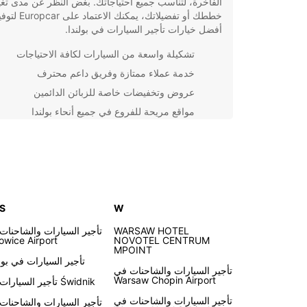
الفاخرة، لتناسب جميع احتياجاتك. بغض النظر عن مدى تغي
خططك أو تفضيلاتك، يمكنك الاعتماد على ar
أفضل خيارات تأجير السيارات في بولندا.
تشكيلة واسعة من السيارات لكافة الاحتياجات
خدمة عملاء ممتازة وفريق داعم محترف
عروض وتخفيضات خاصة للزبائن الدائمين
مواقع مريحة للفروع في جميع أنحاء بولندا
نظام حجز مبسط وآمن عبر الإنترنت لراحتك
سواء كنت تخطط لقضاء عطلة عائلية في بولندا أو رحلة 
فعالة، Europcar توفر 
لتجربة تأجير السيارات السلسة والموثوقة في بولندا.
 S
W
WARSAW HOTEL
تأجير السيارات والشاحنات
owice Airport
NOVOTEL CENTRUM
MPOINT
تأجير السيارات في بوز
تأجير السيارات والشاحنات في
Warsaw Chopin Airport
تأجير السيارات في Świdnik
تأجير السيارات والشاحنات في
تأجير السيارات والشاحنات