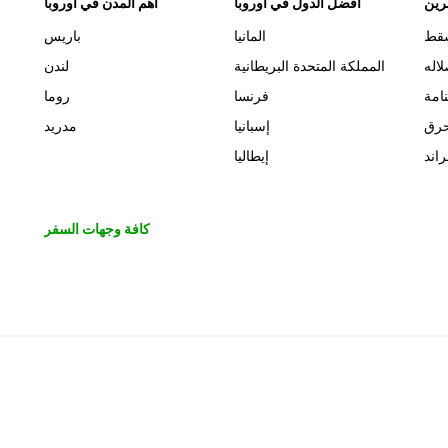
رين
أفضل الدول في أوروبا
أهم المدن في أوروبا
قط
المانيا
باريس
اله
المملكة المتحدة البريطانية
لندن
نامة
فرنسا
روما
حرق
إسبانيا
مدريد
اند
إيطاليا
كافة وجهات السفر