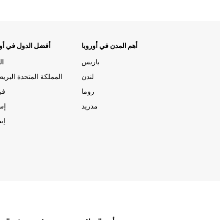
أهم المدن في أوروبا
أفضل الدول في أور
باريس
ال
لندن
المملكة المتحدة البريط
روما
فر
مدريد
إسب
إيط