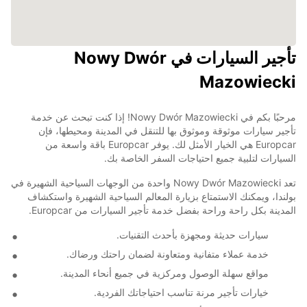
تأجير السيارات في Nowy Dwór
Mazowiecki
مرحبًا بكم في Nowy Dwór Mazowiecki! إذا كنت تبحث عن خدمة
تأجير سيارات موثوقة وموثوق بها للتنقل في المدينة ومحيطها، فإن
Europcar هي الخيار الأمثل لك. يوفر Europcar باقة واسعة من
السيارات لتلبية جميع احتياجات السفر الخاصة بك.
تعد Nowy Dwór Mazowiecki واحدة من الوجهات السياحية الشهيرة في
بولندا، ويمكنك الاستمتاع بزيارة المعالم السياحية الشهيرة واستكشاف
المدينة بكل راحة وراحة بفضل خدمة تأجير السيارات من Europcar.
سيارات حديثة ومجهزة بأحدث التقنيات.
خدمة عملاء متفانية ومتعاونة لضمان راحتك ورضاك.
مواقع سهلة الوصول ومركزية في جميع أنحاء المدينة.
خيارات تأجير مرنة تناسب احتياجاتك الفردية.