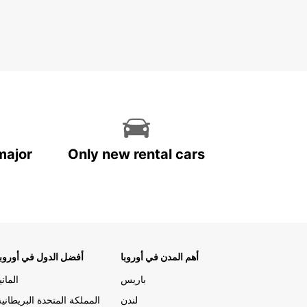
major
Only new rental cars
أهم المدن في أوروبا
أفضل الدول في أوروبا
باريس
المانيا
لندن
المملكة المتحدة البريطانية