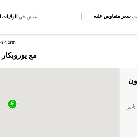
دي
سعر متفاوض عليه
أعيش في
on North
اكتشف Palmerston North City مع يوروبكار
ون
تأجير