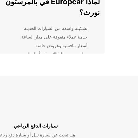
لماذا Europcar في بالمرستون
نورث؟
تشكيلة واسعة من السيارات الحديثة
خدمة عملاء متفوقة على مدار الساعة
أسعار تنافسية وعروض خاصة
مواقع مريحة للوكالات في أنحاء المدينة
سواء كنت تزور بالمرستون نورث للعمل أو للعطلة، يمكن
الاعتماد على Europcar لتلبية احتياجاتك من تأجير السيا
اختر السيارة التي تناسب احتياجاتك واستمتع برحلتك بكل
وسهولة.
اكتشف بالمرستون نورث بسهولة 
Europcar
سواء كنت ترغب في زيارة المعالم السياحية أو التجول في
سيارات الدفع الرباعي
المدينة، فإن تأجير سيارة من Europcar سيجعل رحل
راحة ومرونة. استفد من خدمتنا الاحترافية واستمتع برحل
هل تبحث عن سيارة نقل أو سيارة دفع رباع