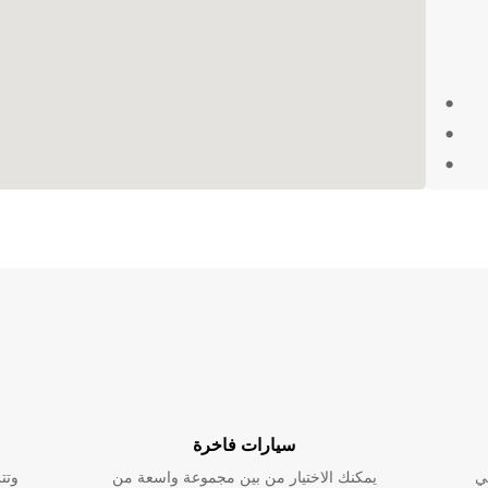
ك
رات.
 يسر
مع
سيارات فاخرة
تك أكثر
تك دون
ي
يمكنك الاختيار من بين مجموعة واسعة من
وتت