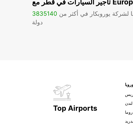
ات في قطر مع Europcar
ا لشركة يوروبكار في أكثر من
140
3835
دولة
روبا
ريس
لندن
Top Airports
روما
دريد