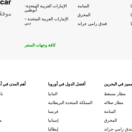
تأجير السيار
المنامة
الإمارات العربية المتحدة-
أبوظبي
موقعً
المحرق
الإمارات العربية المتحدة –
دبي
فندق رامي جراند
كافة وجهات السفر
ميز في البحرين
أفضل الدول في أوروبا
أهم المدن في أو
مطار مسقط
المانيا
با
مطار صلاله
المملكة المتحدة البريطانية
المنامة
فرنسا
المحرق
إسبانيا
م
ندق رامي جراند
إيطاليا