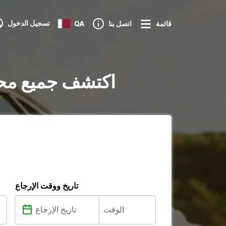
تسجيل الدخول
قائمة
اتصل بنا
QA
تأجير السيارات في Palmerston North City : اكت
تاريخ ووقت الإرجاع