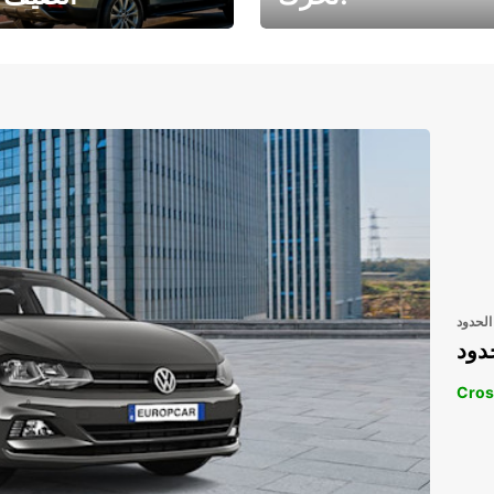
رحلتك المثالية في
رحلتك المثالية ف
انتظارك
انتظار
الحدود
دود
Cros