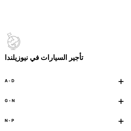
تأجير السيارات في نيوزيلندا
A - D
G - N
N - P