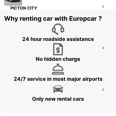
PICTON CITY
PICTON - NEW ZEALAND
Why renting car with Europcar ?
24 hour roadside assistance
AUCKLAND DOMESTIC AIRPORT -
SHUTTLE
AUCKLAND AIRPORT - NEW ZEALAND
No hidden charge
24/7 service in most major airports
AUCKLAND INTERNATIONAL AIRPORT
AUCKLAND - NEW ZEALAND
Only new rental cars