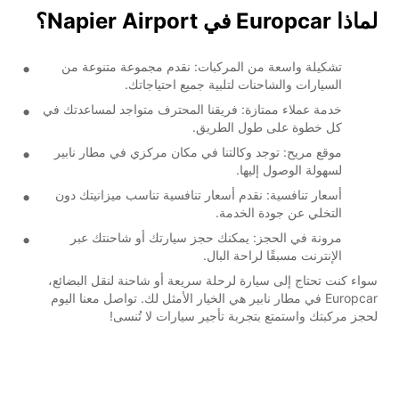
لماذا Europcar في Napier Airport؟
تشكيلة واسعة من المركبات: نقدم مجموعة متنوعة من
السيارات والشاحنات لتلبية جميع احتياجاتك.
خدمة عملاء ممتازة: فريقنا المحترف متواجد لمساعدتك في
كل خطوة على طول الطريق.
موقع مريح: توجد وكالتنا في مكان مركزي في مطار نابير
لسهولة الوصول إليها.
أسعار تنافسية: نقدم أسعار تنافسية تناسب ميزانيتك دون
التخلي عن جودة الخدمة.
مرونة في الحجز: يمكنك حجز سيارتك أو شاحنتك عبر
الإنترنت مسبقًا لراحة البال.
سواء كنت تحتاج إلى سيارة لرحلة سريعة أو شاحنة لنقل البضائع،
Europcar في مطار نابير هي الخيار الأمثل لك. تواصل معنا اليوم
لحجز مركبتك واستمتع بتجربة تأجير سيارات لا تُنسى!