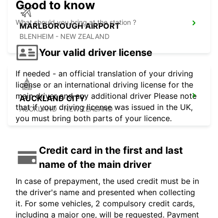
Good to know
What should you bring at the station ?
MARLBOROUGH AIRPORT
BLENHEIM - NEW ZEALAND
Your valid driver license
If needed - an official translation of your driving
license or an international driving license for the
main driver and any additional driver Please note
AUCKLAND CITY
that if your driving license was issued in the UK,
AUCKLAND - NEW ZEALAND
you must bring both parts of your licence.
Credit card in the first and last
name of the main driver
In case of prepayment, the used credit must be in
the driver's name and presented when collecting
it. For some vehicles, 2 compulsory credit cards,
including a major one, will be requested. Payment