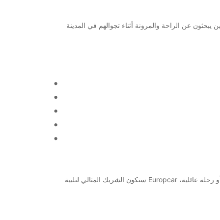
ن. تقدم Europcar خدمات تأجير عالية الجودة للعملاء الذين يبحثون عن الراحة والمرونة أثناء تجوالهم في المدينة
اختيار Europcar يعني اختيار الجودة والموثوقية. ستحصل على خدمة لا مثيل لها وتجربة تأجير تلبي توقعاتك. سواء كنت تخطط لرحلة عمل أو رحلة عائلية، Europcar ستكون الشريك المثالي لتلبية