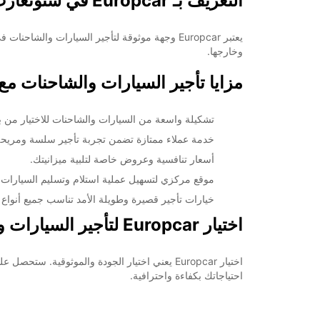
التعريف بـ Europcar في ستوتغارت زوفنهاوزن
وخارجها.
مزايا تأجير السيارات والشاحنات مع uropcar
تشكيلة واسعة من السيارات والشاحنات للاختيار من بين
خدمة عملاء ممتازة تضمن تجربة تأجير سلسة ومريحة
أسعار تنافسية وعروض خاصة لتلبية ميزانيتك.
موقع مركزي لتسهيل عملية استلام وتسليم السيارات.
خيارات تأجير قصيرة وطويلة الأمد تناسب جميع أنواع ا
اختيار Europcar لتأجير السيارات والشاحنات في ستوتغارت زوفنهاوزن
احتياجاتك بكفاءة واحترافية.