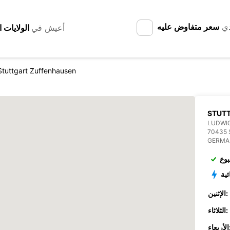
دي
سعر متفاوض عليه
أعيش في
Stuttgart Zuffenhausen
LUDWIG
70435
GERMA
بوع
ئية
الإثنين:
الثلاثاء:
عاء: