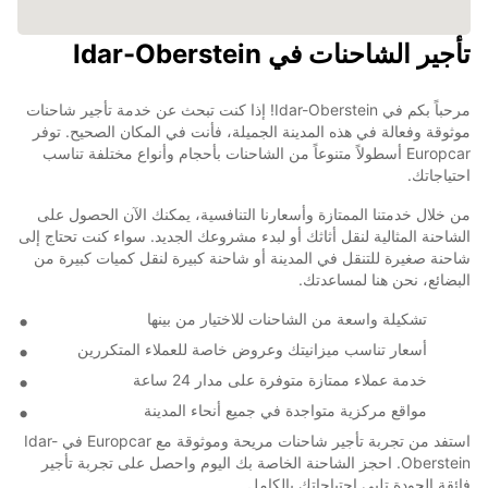
تأجير الشاحنات في Idar-Oberstein
مرحباً بكم في Idar-Oberstein! إذا كنت تبحث عن خدمة تأجير شاحنات
موثوقة وفعالة في هذه المدينة الجميلة، فأنت في المكان الصحيح. توفر
Europcar أسطولاً متنوعاً من الشاحنات بأحجام وأنواع مختلفة تناسب
احتياجاتك.
من خلال خدمتنا الممتازة وأسعارنا التنافسية، يمكنك الآن الحصول على
الشاحنة المثالية لنقل أثاثك أو لبدء مشروعك الجديد. سواء كنت تحتاج إلى
شاحنة صغيرة للتنقل في المدينة أو شاحنة كبيرة لنقل كميات كبيرة من
البضائع، نحن هنا لمساعدتك.
تشكيلة واسعة من الشاحنات للاختيار من بينها
أسعار تناسب ميزانيتك وعروض خاصة للعملاء المتكررين
خدمة عملاء ممتازة متوفرة على مدار 24 ساعة
مواقع مركزية متواجدة في جميع أنحاء المدينة
استفد من تجربة تأجير شاحنات مريحة وموثوقة مع Europcar في Idar-
Oberstein. احجز الشاحنة الخاصة بك اليوم واحصل على تجربة تأجير
فائقة الجودة تلبي احتياجاتك بالكامل.