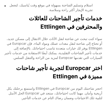
استلام وتسليم الشاحنة بسهولة في موقع وقت يُناسبك، لتجعل
تجربة الإيجار أكثر راحة وسلاسة.
خدمات تأجير الشاحنات للعائلات
والمحترفين في Ettlingen
سواء كنت تبحث عن شاحنة لنقل الأثاث خلال الانتقال إلى مسكن جديد،
أو تحتاج إلى شاحنة لنقل معدات عملك ومواد البناء، فإن Europcar في
Ettlingen يوفر لك خيارات متعددة تناسب احتياجاتك. بالإضافة إلى
خدمات تأجير الشاحنات التقليدية، يمكنك أيضًا الاستفادة من خدمات تأجير
السيارات التي تقدمها Europcar لمزيد من الراحة والتنقل السلس.
اختر Europcar لتجربة تأجير شاحنات
مميزة في Ettlingen
احجز شاحنتك اليوم من Europcar في Ettlingen واستمتع برحلتك بكل
أريحية وأمان. مهما كانت احتياجاتك، ستجد في Europcar الحل الأمثل
لتلبية تلك الاحتياجات وضمان رضاك التام عن خدمات التأجير.