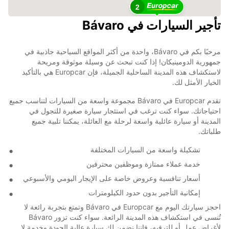
2
تأجير السيارات في Bávaro
مرحبًا بكم في Bávaro، واحدة من أكثر المواقع السياحية جاذبية في
جمهورية الدومينيكان! إذا كنت تبحث عن وسيلة موثوقة ومريحة
لاستكشاف هذه المدينة الساحلية الجميلة، فإن Europcar هي بالتأكيد
الخيار الأمثل لك.
تقدم Europcar في Bávaro مجموعة واسعة من السيارات لتناسب جميع
احتياجاتك. سواء كنت ترغب في استئجار سيارة صغيرة للتجول في
المدينة أو سيارة عائلية واسعة لرحلة مع العائلة، يمكننا تلبية جميع
طلباتك.
تشكيلة واسعة من السيارات المختلفة
خدمة عملاء ممتازة وموظفين محترفين
أسعار تنافسية وعروض خاصة على الإيجار اليومي والأسبوعي
إمكانية التأجير بدون حدود الكيلومترات
احجز سيارتك اليوم مع Europcar في Bávaro وتمتع بتجربة رائعة لا
تُنسى في استكشاف هذه المدينة الرائعة. سواء كنت تزور Bávaro
لأغراض عمل أو للترفيه، فإننا نضمن لك سيارة عالية الجودة وخدمة لا