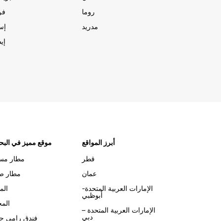
روما
فر
مدريد
إسب
إيط
أبرز المواقع
موقع مميز في البح
قطر
مطار مس
عمان
مطار صل
الإمارات العربية المتحدة-
الم
أبوظبي
الم
الإمارات العربية المتحدة –
دبي
فندق رامي جر