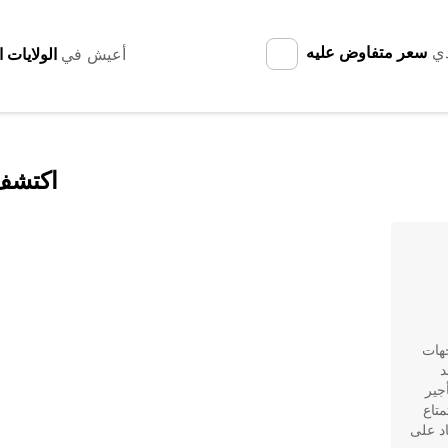
دي
سعر متفاوض عليه
أعيش في
اكتشف 
جهات
د
جير
رصة للاستمتاع
اد على