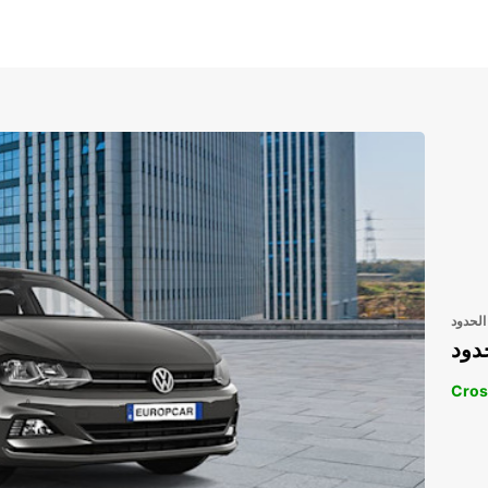
الحدود
دود
Cros