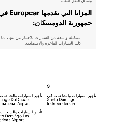
وسائل النقل العامة.
المزايا التي تقدمها Europcar
جمهورية الدومينيكان:
تشكيلة واسعة من السيارات للاختيار من بينها، بما
ذلك السيارات الفاخرة والاقتصادية.
خدمة العملاء على مدار 24 ساعة لضمان راحتك
وراحة البال خلال رحلتك.
توفر خدمة التأجير في مواقع عدة في جمهورية
الدومينيكان لتناسب احتياجاتك بشكل أفضل.
عروض وتخفيضات مميزة تجعل تجربة التأجير مع
Europcar أكثر اقتصادا ومتعة.
S
اختر Europcar لتلتقط عجلة القيادة وتنطلق في رحلتك
تأجير السيارات والشاحنات في
تأجير السيارات والشاحنات
وراحة. ستحصل على حرية التنقل والاكتشاف بما في ذلك
tiago Del Cibao
Santo Domingo
الأماكن النائية والمخفية في جمهورية الدومينيكان. احجز ال
ernational Airport
Independencia
واستمتع بتجربة تأجير سيارة فريدة من نوعها!
تأجير السيارات والشاحنات
to Domingo Las
ricas Airport