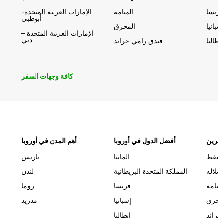
نسا
المنامة
الإمارات العربية المتحدة-
أبوظبي
انيا
المحرق
الإمارات العربية المتحدة –
دبي
اليا
فندق رامي جراند
كافة وجهات السفر
رين
أفضل الدول في أوروبا
أهم المدن في أوروبا
قط
المانيا
باريس
اله
المملكة المتحدة البريطانية
لندن
نامة
فرنسا
روما
حرق
إسبانيا
مدريد
اند
إيطاليا