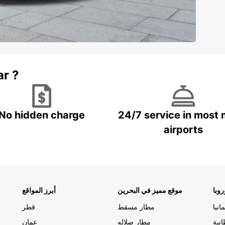
ar ?
No hidden charge
24/7 service in most 
airports
وبا
موقع مميز في البحرين
أبرز المواقع
مانيا
مطار مسقط
قطر
انية
مطار صلاله
عمان