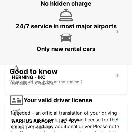
No hidden charge
24/7 service in most major airports
ODENSE - IKC
ODENSE C - DENMARK
Only new rental cars
Good to know
HERNING - IKC
What should you bring at the station ?
HERNING - DENMARK
Your valid driver license
If needed - an official translation of your driving
license or an international driving license for the
AARHUS AIRPORT - IKC *RY*
main driver and any additional driver Please note
KOLIND - DENMARK