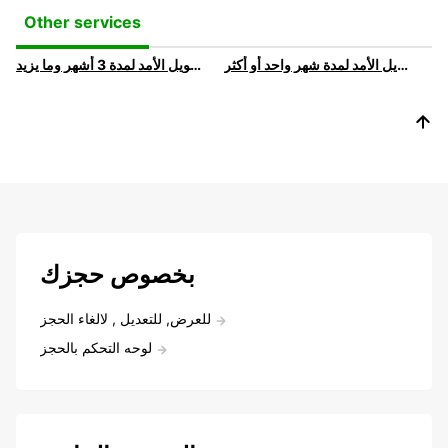
Other services
يوروبكار ديو فليكس: اشتراكنا الطويل الأمد لمدة شهر واحد أو أكثر
يوروبكار فليكس: اشتراكنا طويل الأمد لمدة 3 أشهر وما يزيد
بخصوص حجزك
للعرض, للتعديل , لالغاء الحجز
لوحه التحكم بالحجز