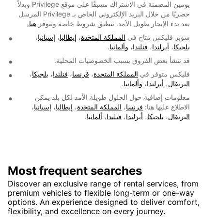
يومين المضمنة في الاشتراك مسبقًا على موقع Privilege وبدلاً
حصريًا من خلال البريد الإلكتروني الخاص بـ Privilege المرسل
بعد بدء الإيجار طويل الأمد. تنطبق شروط خاصة وتتوفر
هنا.
سوبر فليكس متاح في
المملكة المتحدة
،
إيطاليا
،
إسبانيا
،
بلجيكا
،
أيرلندا
،
فنلندا
،
وألمانيا
.
قد تنشأ بعض الفروق بسبب الخصوصيات المحلية.
فليكس متوفر في
المملكة المتحدة
،
فرنسا
،
فنلندا
،
بلجيكا
،
البرتغال
،
أيرلندا
،
وألمانيا
.
معلومات إضافية حول الحلول طويلة الأمد لكل بلد يمكن
الاطلاع عليها هنا:
فرنسا
،
المملكة المتحدة
،
إيطاليا
،
إسبانيا
،
البرتغال
،
بلجيكا
،
أيرلندا
،
فنلندا
،
ألمانيا
.
Most frequent searches
Discover an exclusive range of rental services, from
premium vehicles to flexible long-term or one-way
options. An experience designed to deliver comfort,
flexibility, and excellence on every journey.