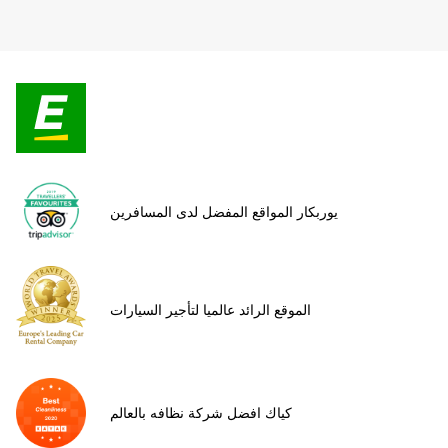
يوربكار المواقع المفضل لدى المسافرين
الموقع الرائد عالميا لتأجير السيارات
كياك افضل شركة نظافه بالعالم