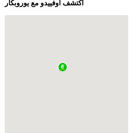
اكتشف أوفييدو مع يوروبكار