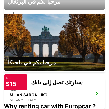
مرحبا بكم في البرتغال
MILAN ASSAGO
ASSAGO - ITALY
MILAN GALVANI - IKC
مرحبا بكم في بلجيكا
MILANO - ITALY
فقط
سيارتك تصل إلى بابك
$15
MILAN SARCA - IKC
MILANO - ITALY
Why renting car with Europcar ?