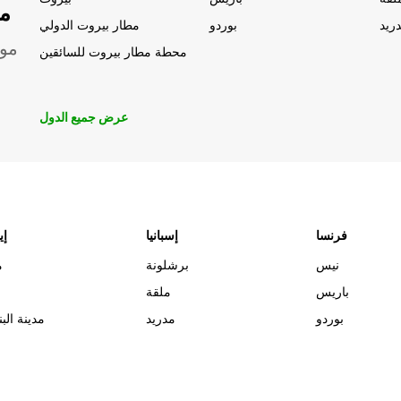
مو
ريد
بوردو
مطار بيروت الدولي
موق
محطة مطار بيروت للسائقين
عرض جميع الدول
فرنسا
إسبانيا
إي
نيس
برشلونة
م
باريس
ملقة
بوردو
مدريد
مدينة البن