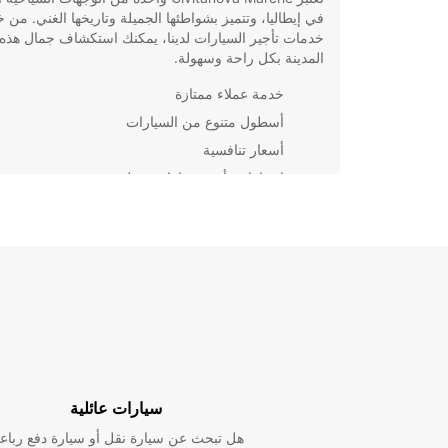
في إيطاليا، وتتميز بشواطئها الجميلة وتاريخها الغني. من خ
خدمات تأجير السيارات لدينا، يمكنك استكشاف جمال هذه
المدينة بكل راحة وسهولة.
خدمة عملاء ممتازة
أسطول متنوع من السيارات
أسعار تنافسية
إجراءات تأجير سيارات سهلة وسريعة
بغض النظر عن نوع رحلتك إلى Civitanova Marche،
Europcar ستضمن لك تجربة تأجير سيارات فائقة الجودة
الآن للاستمتاع بأفضل العروض والخدمات!
سيارات عائلية
هل تبحث عن سيارة نقل أو سيارة دفع رباع