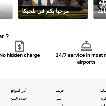
ابك
مرحبا بكم في بلجيكا
يارتك
احجز إجازتك
علينا
ar ?
No hidden charge
24/7 service in most 
airports
انيا
فرنسا
أبرز المواقع
ونة
نيس
جديدة المتن
لقة
باريس
بيروت