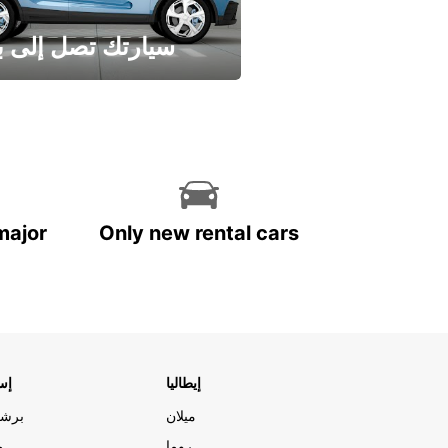
سيارتك تصل إلى ب
وفر الوقت واترك تأجير س
major
Only new rental cars
إيطاليا
إسب
ميلان
برشل
روما
م