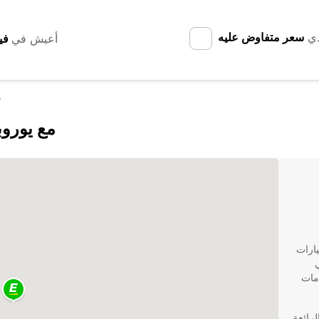
دي
سعر متفاوض عليه
أعيش في
e
اكتشف Civitanova Marche 
ث عن خيارات
 خدمات
ية الرائعة