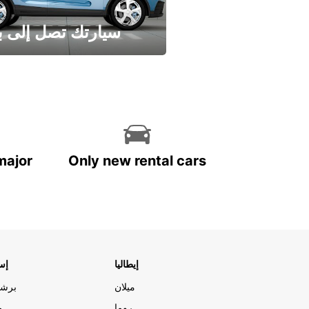
سيارتك تصل إلى ب
وفر الوقت واترك تأجير س
major
Only new rental cars
إيطاليا
إسب
ميلان
برشل
روما
م