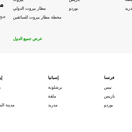
مو
ريد
بوردو
مطار بيروت الدولي
موق
محطة مطار بيروت للسائقين
عرض جميع الدول
فرنسا
إسبانيا
إي
نيس
برشلونة
م
باريس
ملقة
بوردو
مدريد
مدينة البن