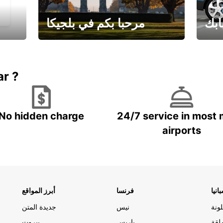
ابك
مرحبا بكم في بلجيكا
يارتك
احجز إجازتك
علينا
ar ?
No hidden charge
24/7 service in most 
airports
انيا
فرنسا
أبرز المواقع
ونة
نيس
جديدة المتن
لقة
باريس
بيروت