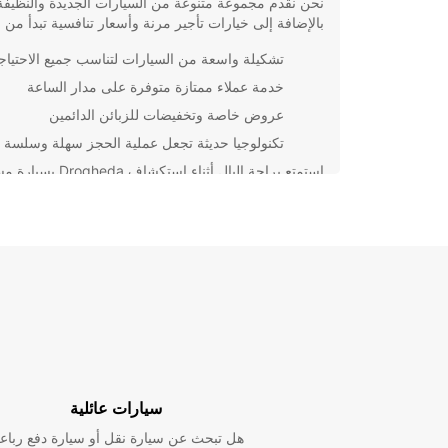
نحن نقدم مجموعة متنوعة من السيارات الجديدة والنظيفة
بالإضافة إلى خيارات تأجير مرنة وأسعار تنافسية تبدأ من ..
تشكيلة واسعة من السيارات لتناسب جميع الاحتياج
خدمة عملاء ممتازة متوفرة على مدار الساعة
عروض خاصة وتخفيضات للزبائن الدائمين
تكنولوجيا حديثة تجعل عملية الحجز سهلة وسلسة
استمتع براحة البال أثناء استكشاف a
من Europcar. احجز اليوم واستمتع برحلة تجوب شوارع 
وتستمتع بكل ما تقدمه من معالم سياحية وثقافية.
سيارات عائلية
هل تبحث عن سيارة نقل أو سيارة دفع رباع