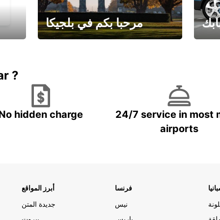
ابك
مرحبا بكم في بلجيكا
يارتك
احجز إجازتك
علينا
ar ?
No hidden charge
24/7 service in most 
airports
انيا
فرنسا
أبرز المواقع
ونة
نيس
جديدة المتن
لقة
باريس
بيروت