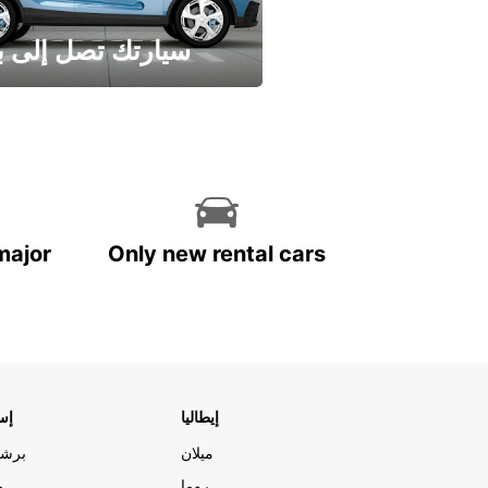
سيارتك تصل إلى ب
وفر الوقت واترك تأجير س
major
Only new rental cars
إيطاليا
إسب
ميلان
برشل
روما
م