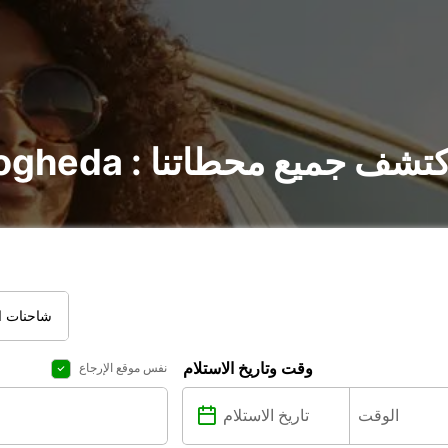
جير السيارات في Drogheda : اكتشف جميع محطاتنا
شاحنات ال
وقت وتاريخ الاستلام
نفس موقع الإرجاع