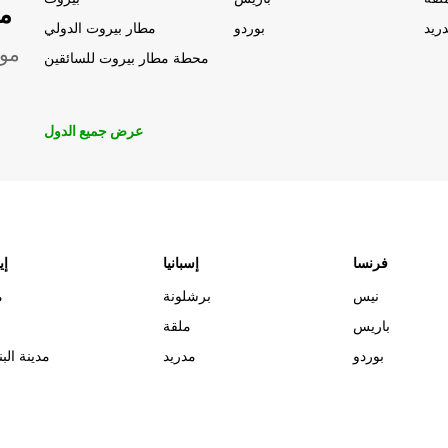
مو
ريد
بوردو
مطار بيروت الدولي
موق
محطة مطار بيروت للسائقين
عرض جميع الدول
فرنسا
إسبانيا
إي
نيس
برشلونة
م
باريس
ملقة
بوردو
مدريد
مدينة البن