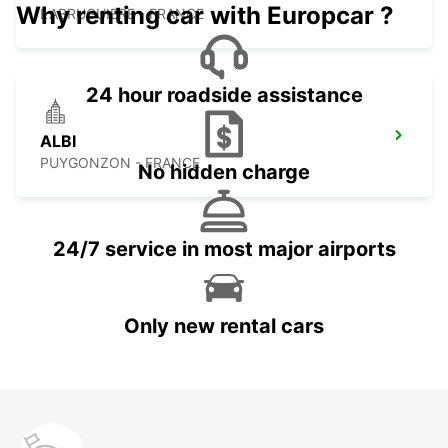
Why renting car with Europcar ?
LABRUGUIERE - FRANCE
24 hour roadside assistance
ALBI
PUYGONZON - FRANCE
No hidden charge
24/7 service in most major airports
Only new rental cars