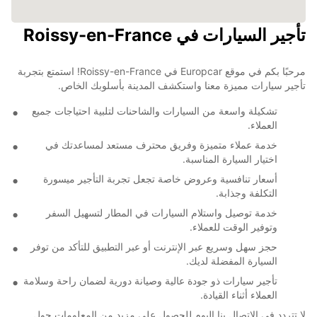
تأجير السيارات في Roissy-en-France
مرحبًا بكم في موقع Europcar في Roissy-en-France! استمتع بتجربة
تأجير سيارات مميزة معنا واستكشف المدينة بأسلوبك الخاص.
تشكيلة واسعة من السيارات والشاحنات لتلبية احتياجات جميع
العملاء.
خدمة عملاء متميزة وفريق محترف مستعد لمساعدتك في
اختيار السيارة المناسبة.
أسعار تنافسية وعروض خاصة تجعل تجربة التأجير ميسورة
التكلفة وجذابة.
خدمة توصيل واستلام السيارات في المطار لتسهيل السفر
وتوفير الوقت للعملاء.
حجز سهل وسريع عبر الإنترنت أو عبر التطبيق للتأكد من توفر
السيارة المفضلة لديك.
تأجير سيارات ذو جودة عالية وصيانة دورية لضمان راحة وسلامة
العملاء أثناء القيادة.
لا تتردد في الاتصال بنا اليوم للحصول على مزيد من المعلومات حول