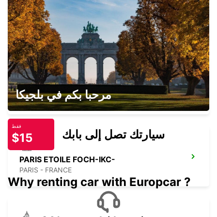
PARIS GARE DE LYON -IKC- *RY*
PARIS - FRANCE
LOGNES
مرحبا بكم في بلجيكا
LOGNES - FRANCE
فقط
سيارتك تصل إلى بابك
$15
PARIS ETOILE FOCH-IKC-
PARIS - FRANCE
Why renting car with Europcar ?