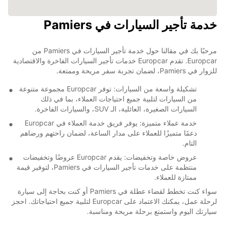
خدمة تأجير السيارات في Pamiers
مرحبًا بك في مقالنا حول خدمة تأجير السيارات في Pamiers من
Europcar. تقدم Europcar خدمات تأجير السيارات الفاخرة والاقتصادية
للزوار في Pamiers، لضمان تجربة سفر مريحة وممتعة.
تشكيلة واسعة من السيارات: توفر Europcar مجموعة متنوعة
من السيارات لتلبية جميع احتياجات العملاء، بما في ذلك
السيارات الصغيرة، العائلية، الـ SUV، والسيارات الفاخرة.
خدمة عملاء متميزة: يوفر فريق خدمة العملاء في Europcar
دعمًا متميزًا للعملاء على مدار الساعة، لضمان راحتهم ورضاهم
التام.
عروض خاصة وتخفيضات: يقدم Europcar عروضًا وتخفيضات
منتظمة على خدمات تأجير السيارات في Pamiers، لتوفير قيمة
ممتازة للعملاء.
سواء كنت تخطط لقضاء عطلة في Pamiers أو كنت بحاجة إلى سيارة
لرحلة عمل، يمكنك الاعتماد على Europcar لتلبية جميع احتياجاتك. احجز
سيارتك اليوم واستمتع برحلة مريحة ومناسبة.