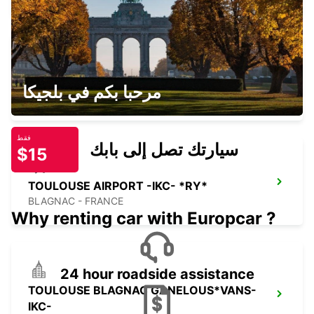
TOULOUSE SNCF -IKC-
مرحبا بكم في بلجيكا
TOULOUSE - FRANCE
فقط
سيارتك تصل إلى بابك
$15
TOULOUSE AIRPORT -IKC- *RY*
BLAGNAC - FRANCE
Why renting car with Europcar ?
24 hour roadside assistance
TOULOUSE BLAGNAC GANELOUS*VANS-
IKC-