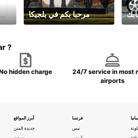
ابك
مرحبا بكم في بلجيكا
يارتك
احجز إجازتك
علينا
ar ?
No hidden charge
24/7 service in most 
airports
انيا
فرنسا
أبرز المواقع
ونة
نيس
جديدة المتن
لقة
باريس
بيروت