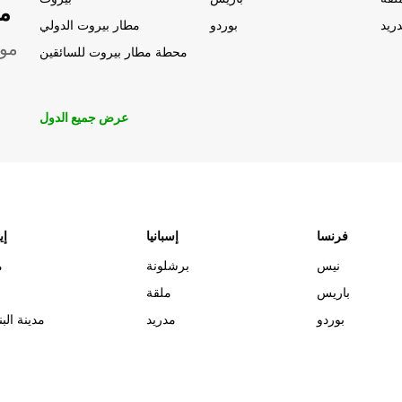
مو
ريد
بوردو
مطار بيروت الدولي
موق
محطة مطار بيروت للسائقين
عرض جميع الدول
فرنسا
إسبانيا
إي
نيس
برشلونة
م
باريس
ملقة
بوردو
مدريد
مدينة البن