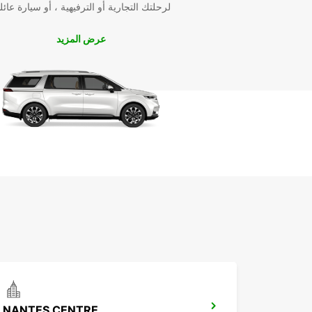
لرحلتك التجارية أو الترفيهية ، أو سيارة عائل
السيارة المفضلة لديك، وسنهتم بباقي التفاصيل لضمان و
بسيارتك المفضلة إلى وجهتك في نانت.
عرض المزيد
استكشف نانت بأمان وعلى مزاج
باختيار Europcar لتأجير السيارات في نانت، يمكنك الاس
برحلة استكشافية آمنة ومريحة على مزاجك. تجول في ش
المدينة، قم بزيارة المعالم السياحية الشهيرة، واستمتع بج
الطبيعة المحيطة بنانت دون أي قلق بفضل سيارتك الآمنة
والموثوقة من Europcar.
NANTES CENTRE