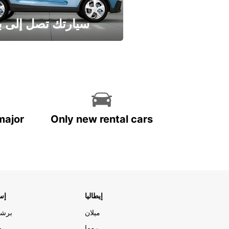
سيارتك تصل إلى ب
وفر الوقت واترك تأجير س
major
Only new rental cars
إيطاليا
إسب
ميلان
برشل
روما
م