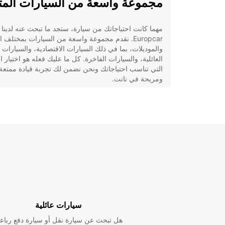
مجموعة واسعة من السيارات المت
مهما كانت احتياجاتك من سيارة، ستجد ما تبحث عنه لدينا
Europcar. نقدم مجموعة واسعة من السيارات بمختلف ا
والموديلات، بما في ذلك السيارات الاقتصادية، والسيارات
العائلية، والسيارات الفاخرة. كل ما عليك فعله هو اختيار ا
التي تناسب احتياجاتك ونحن نضمن لك تجربة قيادة ممتعة
ومريحة في نانت.
خدمة عملاء ممتازة
نحن في Europcar نحرص على رضا عملائنا ونسعى جاه
لتقديم خدمة عملاء ممتازة. سواء كنت بحاجة إلى مساعد
اختيار السيارة المناسبة لك أو في حجز السيارة بسرعة وس
فإن فريقنا المحترف مستعد لمساعدتك بكل احتياجاتك.
حجز سهل وسريع عبر الإنترنت
سيارات عائلية
في Europcar، نسهل عليك عملية حجز السيارة عبر الإن
بخطوات بسيطة وسريعة. ما عليك سوى زيارة موقعنا
هل تبحث عن سيارة نقل أو سيارة دفع رباع
الإلكتروني، اختيار موقع وتاريخ الاستلام والتسليم، واختيار