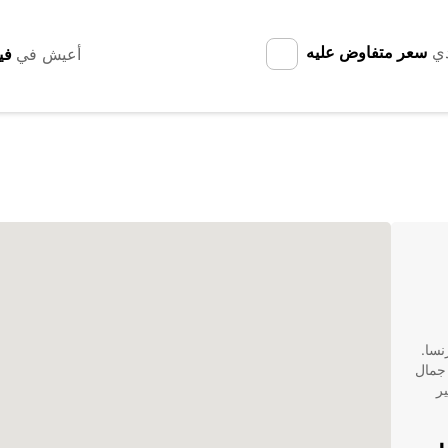
دي
سعر متفاوض عليه
أعيش في
نسا.
 جمال
أجير