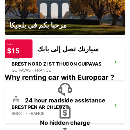
BREST AIRPORT
مرحبا بكم في بلجيكا
BREST - FRANCE
فقط
سيارتك تصل إلى بابك
$15
BREST NORD ZI ST THUDON GUIPAVAS
GUIPAVAS - FRANCE
Why renting car with Europcar ?
24 hour roadside assistance
BREST PEN AR CHLEUZ
BREST - FRANCE
No hidden charge