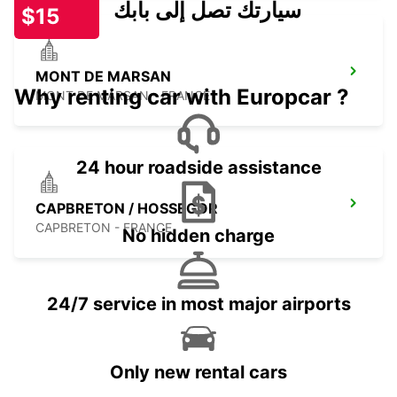
سيارتك تصل إلى بابك
$15
MONT DE MARSAN
Why renting car with Europcar ?
MONT DE MARSAN - FRANCE
24 hour roadside assistance
CAPBRETON / HOSSEGOR
CAPBRETON - FRANCE
No hidden charge
24/7 service in most major airports
Only new rental cars