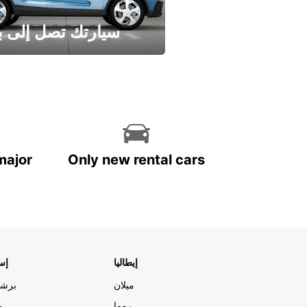
سيارتك تصل إلى ب
وفر الوقت واترك تأجير س
major
Only new rental cars
إيطاليا
إسب
ميلان
برشل
روما
م