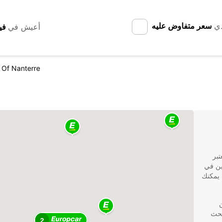
دي
سعر متفاوض عليه
أعيش في
 Of Nanterre
تعتبر
رين في
. ومن خلال خدمات تأجير السيارات من Europcar، يمكنك
ن
بحث
2