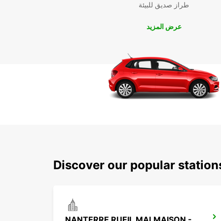
طراز صديق للبيئة
عرض المزيد
Discover our popular statio
NANTERRE RUEIL MALMAISON -IKC-*VANS