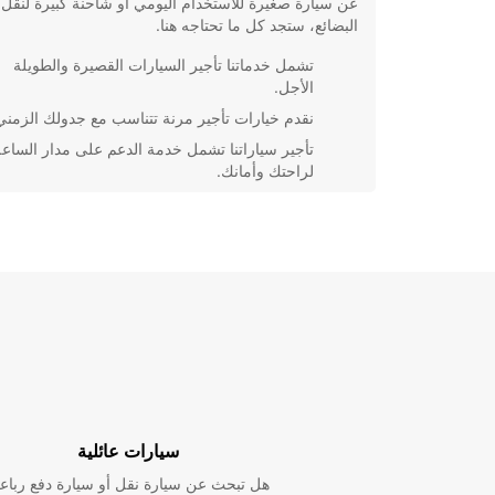
عن سيارة صغيرة للاستخدام اليومي أو شاحنة كبيرة لنقل
البضائع، ستجد كل ما تحتاجه هنا.
تشمل خدماتنا تأجير السيارات القصيرة والطويلة
الأجل.
نقدم خيارات تأجير مرنة تتناسب مع جدولك الزمني
تأجير سياراتنا تشمل خدمة الدعم على مدار الساعة
لراحتك وأمانك.
بفضل تطبيقنا السهل الاستخدام، يمكنك حجز سيار
بسرعة وسهولة أينما كنت.
سواء كنت تزور Nanterre للعمل أو لقضاء عطلة، فإن ت
سيارة من Europcar يمكن أن يجعل تجربتك أكثر سهول
اختر Europcar اليوم لتجربة فريدة من نوعها في تأجير
السيارات.
سيارات عائلية
هل تبحث عن سيارة نقل أو سيارة دفع رباع