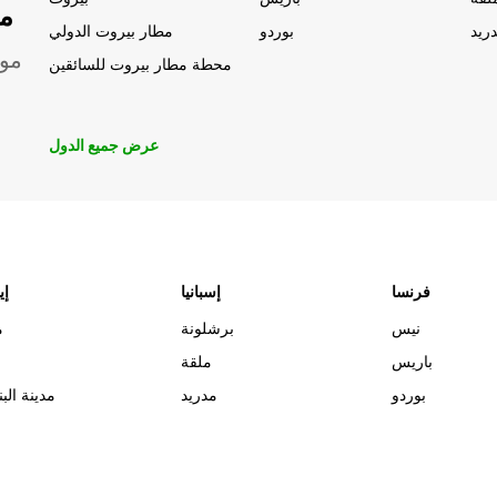
مو
ريد
بوردو
مطار بيروت الدولي
موق
محطة مطار بيروت للسائقين
عرض جميع الدول
فرنسا
إسبانيا
إي
نيس
برشلونة
م
باريس
ملقة
بوردو
مدريد
مدينة البن