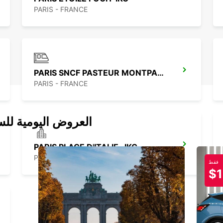
PARIS - FRANCE
PARIS SNCF PASTEUR MONTPARNASSE-IKC
PARIS - FRANCE
العروض اليومية للس
PARIS PLACE D'ITALIE -IKC-
PARIS - FRANCE
فقط
$1