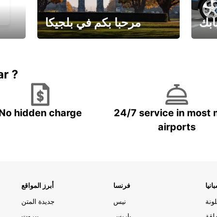
ابك
مرحبا بكم في بلجيكا
يارتك
احجز إجازتك
علينا
ar ?
No hidden charge
24/7 service in most 
airports
انيا
فرنسا
أبرز المواقع
ونة
نيس
جديدة المتن
لقة
باريس
بيروت