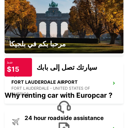
PALM BEACH - UNITED STATES OF AMERICA
TAMPA AIRPORT
مرحبا بكم في بلجيكا
TAMPA - UNITED STATES OF AMERICA
فقط
سيارتك تصل إلى بابك
$15
FORT LAUDERDALE AIRPORT
FORT LAUDERDALE - UNITED STATES OF
Why renting car with Europcar ?
AMERICA
24 hour roadside assistance