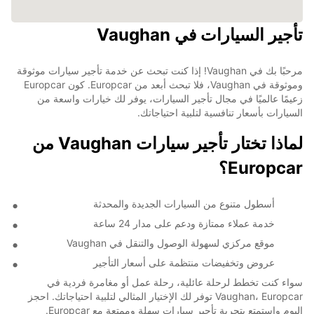
تأجير السيارات في Vaughan
مرحبًا بك في Vaughan! إذا كنت تبحث عن خدمة تأجير سيارات موثوقة
وموثوقة في Vaughan، فلا تبحث أبعد من Europcar. كون Europcar
زعيمًا عالميًا في مجال تأجير السيارات، يوفر لك خيارات واسعة من
السيارات بأسعار تنافسية لتلبية احتياجاتك.
لماذا تختار تأجير سيارات Vaughan من
Europcar؟
أسطول متنوع من السيارات الجديدة والمحدثة
خدمة عملاء ممتازة ودعم على مدار 24 ساعة
موقع مركزي لسهولة الوصول والتنقل في Vaughan
عروض وتخفيضات منتظمة على أسعار التأجير
سواء كنت تخطط لرحلة عائلية، رحلة عمل أو مغامرة فردية في
Vaughan، Europcar توفر لك الإختيار المثالي لتلبية احتياجاتك. احجز
اليوم واستمتع بتجربة تأجير سيارات سهلة وممتعة مع Europcar.