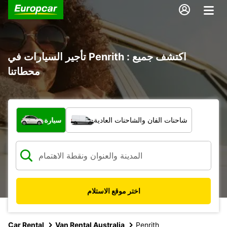
تأجير السيارات في Penrith : اكتشف جميع
محطاتنا
ما نوع المركبة؟
شاحنات الفان والشاحنات العادية
سيارة
اختر موقع الاستلام
Car Rental
Van Rental Australia
Penrith