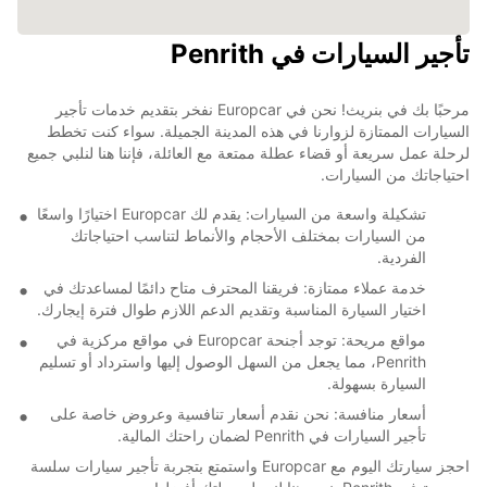
تأجير السيارات في Penrith
مرحبًا بك في بنريث! نحن في Europcar نفخر بتقديم خدمات تأجير
السيارات الممتازة لزوارنا في هذه المدينة الجميلة. سواء كنت تخطط
لرحلة عمل سريعة أو قضاء عطلة ممتعة مع العائلة، فإننا هنا لنلبي جميع
احتياجاتك من السيارات.
تشكيلة واسعة من السيارات: يقدم لك Europcar اختيارًا واسعًا
من السيارات بمختلف الأحجام والأنماط لتناسب احتياجاتك
الفردية.
خدمة عملاء ممتازة: فريقنا المحترف متاح دائمًا لمساعدتك في
اختيار السيارة المناسبة وتقديم الدعم اللازم طوال فترة إيجارك.
مواقع مريحة: توجد أجنحة Europcar في مواقع مركزية في
Penrith، مما يجعل من السهل الوصول إليها واسترداد أو تسليم
السيارة بسهولة.
أسعار منافسة: نحن نقدم أسعار تنافسية وعروض خاصة على
تأجير السيارات في Penrith لضمان راحتك المالية.
احجز سيارتك اليوم مع Europcar واستمتع بتجربة تأجير سيارات سلسة