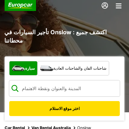
تأجير السيارات في Onslow : اكتشف جميع
محطاتنا
ما نوع المركبة؟
شاحنات الفان والشاحنات العادية
سيارة
اختر موقع الاستلام
Car Rental
Van Rental Australia
Onslow