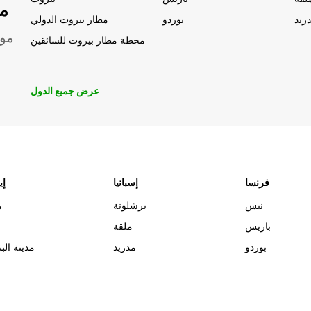
مو
ريد
بوردو
مطار بيروت الدولي
موق
محطة مطار بيروت للسائقين
عرض جميع الدول
فرنسا
إسبانيا
إي
نيس
برشلونة
م
باريس
ملقة
بوردو
مدريد
مدينة البن