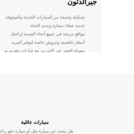
جيرالدتون
تشكيلة واسعة من السيارات الحديثة والموثوقة
خدمة عملاء ممتازة ومدى الحياة
مواقع مريحة في جميع أنحاء المدينة لراحتك
أسعار تنافسية وعروض خاصة لتوفير المزيد
سهولة الحجز عبر الإنترنت مع خيارات دفع مرنة
ابتعد عن عناء استئجار سيارة واترك r
رحلتك في جيرالدتون. احجز اليوم واستمتع بتجربة قيادة م
وممتعة خلال إقامتك في هذه المدينة الجميلة.
سيارات عائلية
هل تبحث عن سيارة نقل أو سيارة دفع رباع