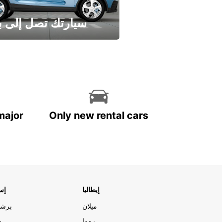
سيارتك تصل إلى ب
وفر الوقت واترك تأجير س
major
Only new rental cars
إيطاليا
إسب
ميلان
برشل
روما
م