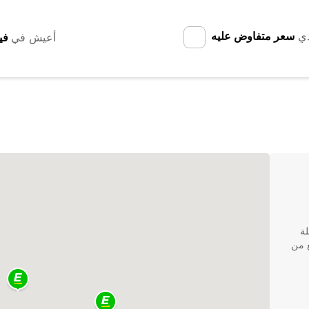
دي
سعر متفاوض عليه
أعيش في
رحلة
ع من