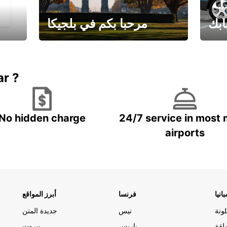
ابك
مرحبا بكم في بلجيكا
يارتك
احجز إجازتك
علينا
ar ?
No hidden charge
24/7 service in most 
airports
انيا
فرنسا
أبرز المواقع
ونة
نيس
جديدة المتن
لقة
باريس
بيروت