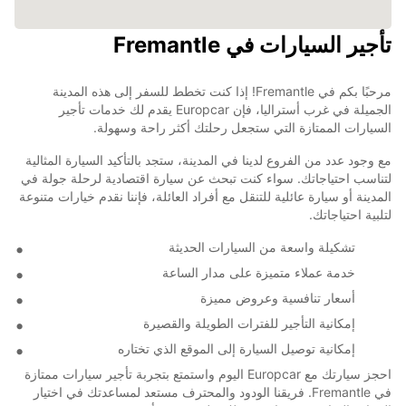
تأجير السيارات في Fremantle
مرحبًا بكم في Fremantle! إذا كنت تخطط للسفر إلى هذه المدينة
الجميلة في غرب أستراليا، فإن Europcar يقدم لك خدمات تأجير
السيارات الممتازة التي ستجعل رحلتك أكثر راحة وسهولة.
مع وجود عدد من الفروع لدينا في المدينة، ستجد بالتأكيد السيارة المثالية
لتناسب احتياجاتك. سواء كنت تبحث عن سيارة اقتصادية لرحلة جولة في
المدينة أو سيارة عائلية للتنقل مع أفراد العائلة، فإننا نقدم خيارات متنوعة
لتلبية احتياجاتك.
تشكيلة واسعة من السيارات الحديثة
خدمة عملاء متميزة على مدار الساعة
أسعار تنافسية وعروض مميزة
إمكانية التأجير للفترات الطويلة والقصيرة
إمكانية توصيل السيارة إلى الموقع الذي تختاره
احجز سيارتك مع Europcar اليوم واستمتع بتجربة تأجير سيارات ممتازة
في Fremantle. فريقنا الودود والمحترف مستعد لمساعدتك في اختيار