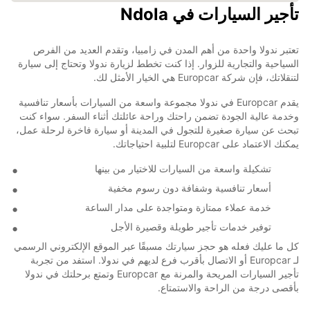
تأجير السيارات في Ndola
تعتبر ندولا واحدة من أهم المدن في زامبيا، وتقدم العديد من الفرص
السياحية والتجارية للزوار. إذا كنت تخطط لزيارة ندولا وتحتاج إلى سيارة
لتنقلاتك، فإن شركة Europcar هي الخيار الأمثل لك.
يقدم Europcar في ندولا مجموعة واسعة من السيارات بأسعار تنافسية
وخدمة عالية الجودة تضمن راحتك وراحة عائلتك أثناء السفر. سواء كنت
تبحث عن سيارة صغيرة للتجول في المدينة أو سيارة فاخرة لرحلة عمل،
يمكنك الاعتماد على Europcar لتلبية احتياجاتك.
تشكيلة واسعة من السيارات للاختيار من بينها
أسعار تنافسية وشفافة دون رسوم مخفية
خدمة عملاء ممتازة ومتواجدة على مدار الساعة
توفير خدمات تأجير طويلة وقصيرة الأجل
كل ما عليك فعله هو حجز سيارتك مسبقًا عبر الموقع الإلكتروني الرسمي
لـ Europcar أو الاتصال بأقرب فرع لديهم في ندولا. استفد من تجربة
تأجير السيارات المريحة والمرنة مع Europcar وتمتع برحلتك في ندولا
بأقصى درجة من الراحة والاستمتاع.