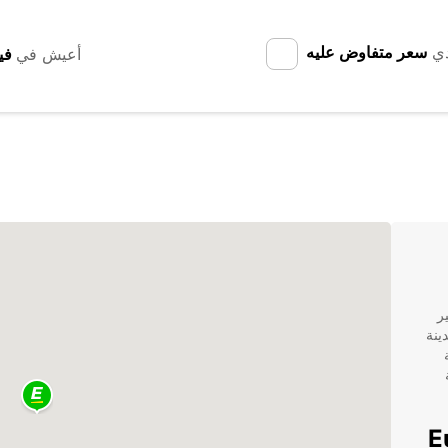
دي
سعر متفاوض عليه
أعيش في
ت تأجير
ينة
Europ