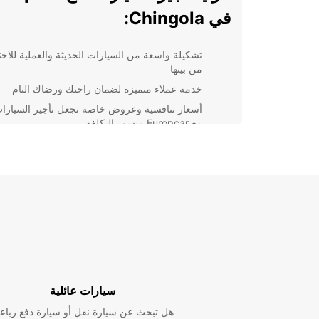
في Chingola:
تشكيلة واسعة من السيارات الحديثة والعملية للاختي
من بينها
خدمة عملاء متميزة لضمان راحتك ورضاك التام
أسعار تنافسية وعروض خاصة تجعل تأجير السيارا
مع Europcar ميسور التكلفة
مواقع مريحة ومراكز خدمة عالية الجودة في جميع
أنحاء المدينة
باختصار، Europcar هو شريكك المثالي لتأجير السيارات
Chingola. احجز معنا اليوم واستمتع برحلة مريحة وميسو
التكلفة دون عناء.
سيارات عائلية
هل تبحث عن سيارة نقل أو سيارة دفع رباع