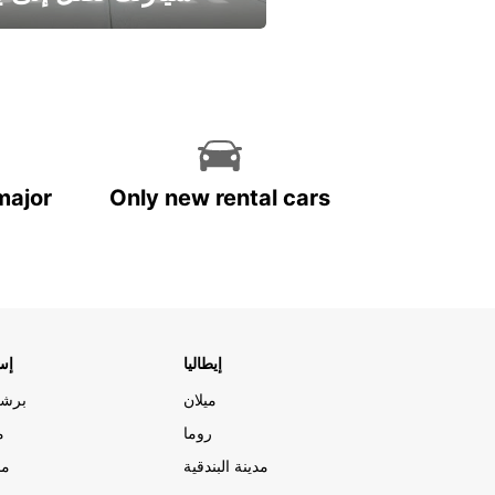
وفر الوقت واترك تأجير س
major
Only new rental cars
إيطاليا
إسب
ميلان
برشل
روما
م
مدينة البندقية
مد