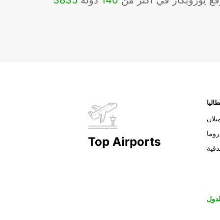
ع يوروبكار في أكثر من
140
دولة
3835
طاليا
يلان
روما
Top Airports
دقية
دول