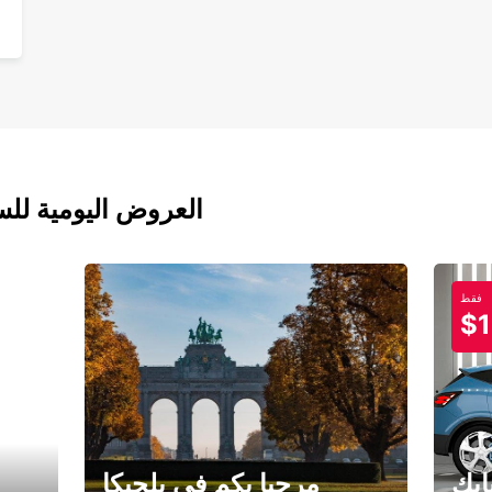
العروض اليومية للس
فقط
$1
ابك
مرحبا بكم في بلجيكا