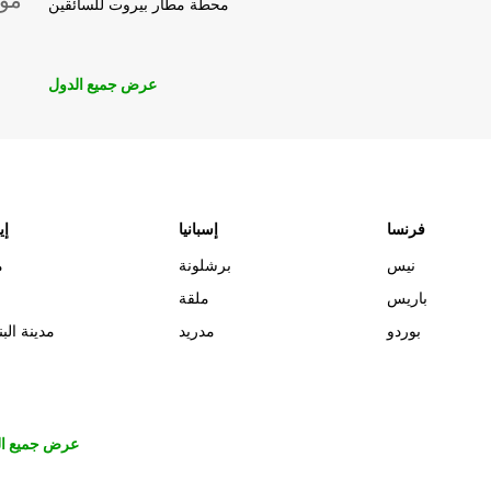
موق
محطة مطار بيروت للسائقين
عرض جميع الدول
فرنسا
إسبانيا
إي
نيس
برشلونة
م
باريس
ملقة
بوردو
مدريد
مدينة البن
عرض جميع ال