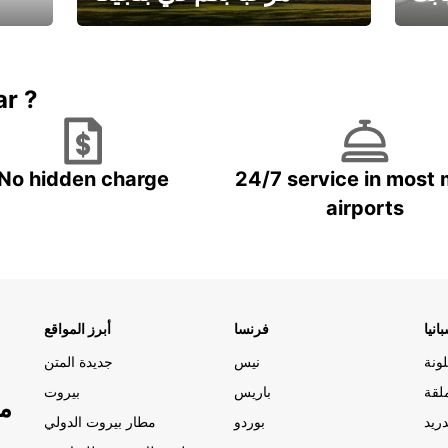
يارتك
احجز إجازتك
علينا
ar ?
No hidden charge
24/7 service in most 
airports
انيا
فرنسا
أبرز المواقع
ونة
نيس
جديدة المتن
لقة
باريس
بيروت
مو
ريد
بوردو
مطار بيروت الدولي