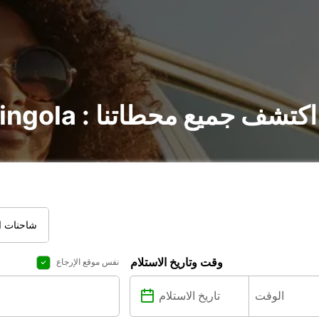
تأجير السيارات في Chingola : اكتشف جميع محطاتنا
شاحنات ال
وقت وتاريخ الاستلام
نفس موقع الإرجاع