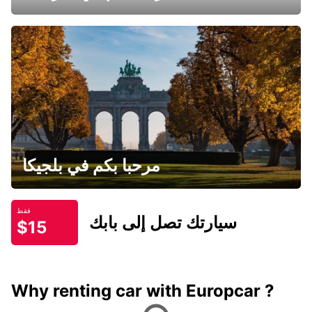
مرحبا بكم في بلجيكا
فقط
سيارتك تصل إلى بابك
$15
Why renting car with Europcar ?