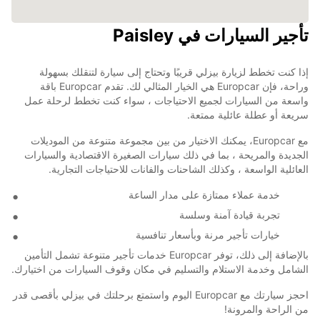
تأجير السيارات في Paisley
إذا كنت تخطط لزيارة بيزلي قريبًا وتحتاج إلى سيارة لتنقلك بسهولة
وراحة، فإن Europcar هي الخيار المثالي لك. تقدم Europcar باقة
واسعة من السيارات لجميع الاحتياجات ، سواء كنت تخطط لرحلة عمل
سريعة أو عطلة عائلية ممتعة.
مع Europcar، يمكنك الاختيار من بين مجموعة متنوعة من الموديلات
الجديدة والمريحة ، بما في ذلك سيارات الصغيرة الاقتصادية والسيارات
العائلية الواسعة ، وكذلك الشاحنات والفانات للاحتياجات التجارية.
خدمة عملاء ممتازة على مدار الساعة
تجربة قيادة آمنة وسلسة
خيارات تأجير مرنة وبأسعار تنافسية
بالإضافة إلى ذلك، توفر Europcar خدمات تأجير متنوعة تشمل التأمين
الشامل وخدمة الاستلام والتسليم في مكان وقوف السيارات من اختيارك.
احجز سيارتك مع Europcar اليوم واستمتع برحلتك في بيزلي بأقصى قدر
من الراحة والمرونة!