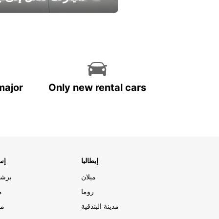
وفر الوقت واترك تأجير س
major
Only new rental cars
إيطاليا
إسب
ميلان
برشل
روما
م
مدينة البندقية
مد