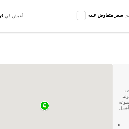
دي
سعر متفاوض عليه
أعيش في
نة
ولة،
 متنوعة
بأفضل