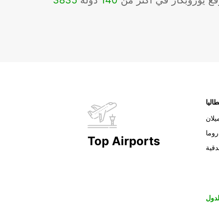
ع يوروبكار في أكثر من
140
دولة
3835
طاليا
يلان
روما
Top Airports
دقية
دول