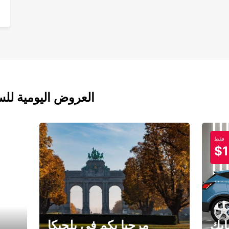
العروض اليومية للس
فقط
$1
ابك
مرحبا بكم في بلجيكا