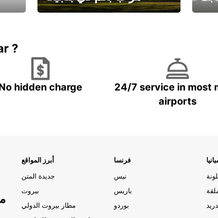
يارتك
احجز إجازتك
علينا
ar ?
No hidden charge
24/7 service in most 
airports
انيا
فرنسا
أبرز المواقع
ونة
نيس
جديدة المتن
لقة
باريس
بيروت
مو
ريد
بوردو
مطار بيروت الدولي