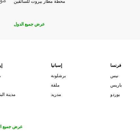
موق
محطة مطار بيروت للسائقين
عرض جميع الدول
فرنسا
إسبانيا
إي
نيس
برشلونة
م
باريس
ملقة
بوردو
مدريد
مدينة البن
عرض جميع ال