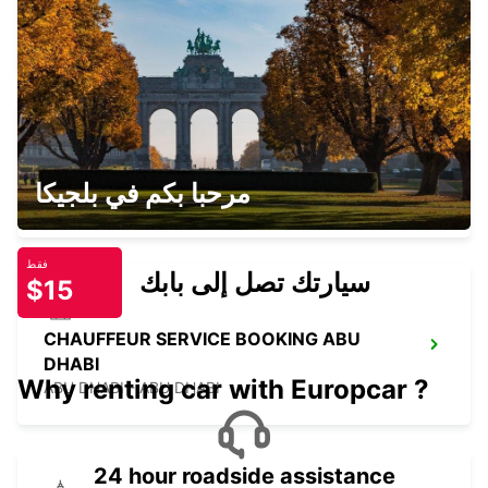
ABU DHABI NYU SAADIYAT ISLAND
ABU DHABI - ABU DHABI
ABU DHABI SAADIYAT FREE DEL
مرحبا بكم في بلجيكا
ABU DHABI - ABU DHABI
فقط
سيارتك تصل إلى بابك
$15
CHAUFFEUR SERVICE BOOKING ABU
DHABI
Why renting car with Europcar ?
ABU DHABI - ABU DHABI
24 hour roadside assistance