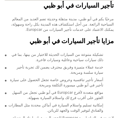
تأجير السيارات في أبو ظبي
مرحبًا بكم في أبو ظبي، مدينة مذهلة وحديثة تضم العديد من المعالم
السياحية الرائعة. من أجل استكشاف هذه المدينة بكل راحة وسهولة،
يمكنك الاعتماد على خدمات تأجير السيارات من Europcar.
مزايا تأجير السيارات في أبو ظبي
تشكيلة متنوعة من السيارات الحديثة للاختيار من بينها، بما في
ذلك سيارات سياحية وعائلية وسيارات فاخرة.
خدمة عملاء متميزة وفريق محترف يضمن لك تجربة تأجير
سيارة سلسة ومريحة.
أسعار تأجير تنافسية وعروض خاصة تجعل الحصول على سيارة
تأجير في أبو ظبي ميسورة التكلفة ومربحة.
مواقع متعددة لأفرع Europcar في أبو ظبي تجعل من السهل
العثور على أقرب فرع لك واستلام السيارة بسهولة.
إمكانية تسليم واستلام السيارة في أماكن محددة مثل المطارات
والفنادق لتوفير الوقت والجهد للزبائن.
لا تتردد في التواصل مع Europcar للحجز المسبق لسيارتك المفضلة