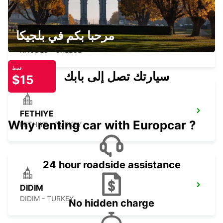
مرحبا بكم في بلجيكا
RHODES AIRPORT MEET N GREET
RHODES - GREECE
فقط
سيارتك تصل إلى بابك
$15
FETHIYE
Why renting car with Europcar ?
FETHIYE - TURKEY
24 hour roadside assistance
DIDIM
DIDIM - TURKEY
No hidden charge