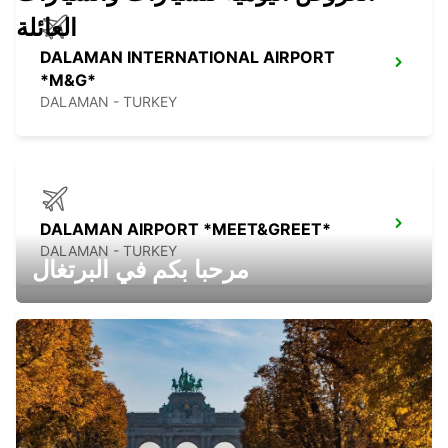
العائلة
DALAMAN INTERNATIONAL AIRPORT
*M&G*
DALAMAN - TURKEY
DALAMAN AIRPORT *MEET&GREET*
DALAMAN - TURKEY
مرحبا بكم في البرتغال
DENIZLI DOWNTOWN
DENIZLI - TURKEY