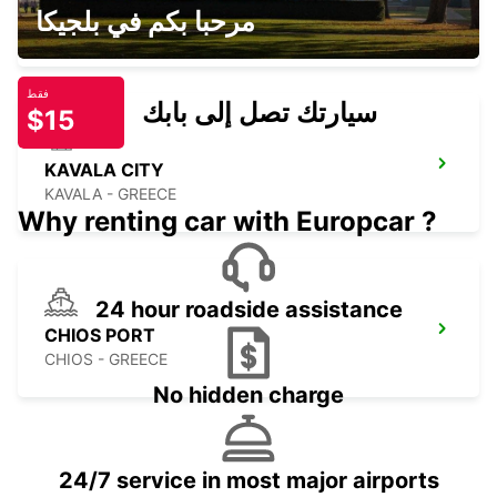
KAVALA AIRPORT
مرحبا بكم في بلجيكا
KAVALA - GREECE
فقط
سيارتك تصل إلى بابك
$15
KAVALA CITY
KAVALA - GREECE
Why renting car with Europcar ?
24 hour roadside assistance
CHIOS PORT
CHIOS - GREECE
No hidden charge
24/7 service in most major airports