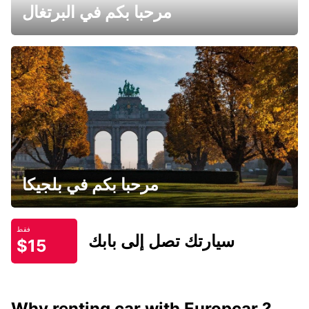
مرحبا بكم في البرتغال
مرحبا بكم في بلجيكا
فقط
سيارتك تصل إلى بابك
$15
Why renting car with Europcar ?