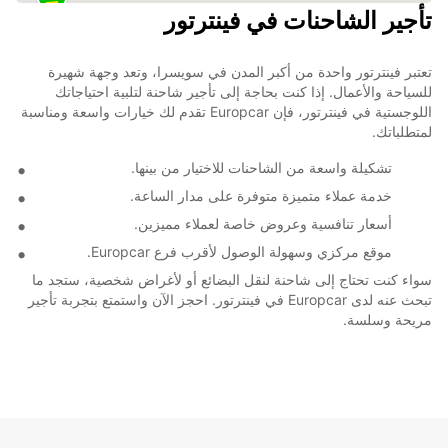
تأجير الشاحنات في فينترتور
تعتبر فينترتور واحدة من أكبر المدن في سويسرا، وتعد وجهة شهيرة
للسياحة والأعمال. إذا كنت بحاجة إلى تأجير شاحنة لتلبية احتياجاتك
اللوجستية في فينترتور، فإن Europcar تقدم لك خيارات واسعة ومناسبة
لمتطلباتك.
تشكيلة واسعة من الشاحنات للاختيار من بينها.
خدمة عملاء متميزة متوفرة على مدار الساعة.
أسعار تنافسية وعروض خاصة لعملاء مميزين.
موقع مركزي وسهولة الوصول لأقرب فرع Europcar.
سواء كنت تحتاج إلى شاحنة لنقل البضائع أو لأغراض شخصية، ستجد ما
تبحث عنه لدى Europcar في فينترتور. احجز الآن واستمتع بتجربة تأجير
مريحة وسلسة.