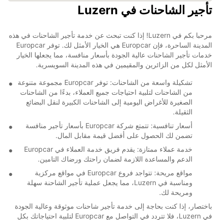
تأجير الشاحنات في Luzern
مرحبا بكم في Luzern! إذا كنت تبحث عن خدمة تأجير الشاحنات في هذه
المدينة الساحرة، فإن Europcar هي الخيار الأمثل لك. توفر Europcar
خدمات تأجير الشاحنات عالية الجودة بأسعار منافسة، مما يجعلها الخيار
الأمثل لكل من الزائرين والمقيمين في هذه المدينة السويسرية.
تشكيلة واسعة من الشاحنات: توفر Europcar مجموعة متنوعة
من الشاحنات لتلبية احتياجات جميع العملاء، بدءًا من الشاحنات
الصغيرة للأغراض اليومية إلى الشاحنات الكبيرة لنقل البضائع
الثقيلة.
أسعار تنافسية: تتمتع شركة Europcar بأسعار تأجير منافسة
تضمن لك الحصول على أفضل قيمة مقابل المال.
خدمة عملاء ممتازة: يقدم فريق خدمة العملاء في Europcar
الدعم والمساعدة اللازمة لضمان راحتك ورضاك التامين.
مواقع مريحة: تتواجد فروع Europcar في مواقع مركزية
ومناسبة في Luzern، مما يجعل عملية تأجير الشاحنة سهلة
ومريحة لك.
باختصار، إذا كنت بحاجة إلى خدمة تأجير شاحنات موثوقة وعالية الجودة
في Luzern، فلا تتردد في التواصل مع Europcar لتلبية احتياجاتك بكل