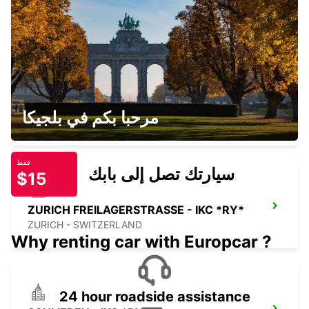
AARAU-OBERENTFELDEN - IKC *RY*
OBERENTFELDEN - SWITZERLAND
ZURICH LINDENSTRASSE - IKC *RY*
مرحبا بكم في بلجيكا
ZURICH - SWITZERLAND
فقط
سيارتك تصل إلى بابك
$15
ZURICH FREILAGERSTRASSE - IKC *RY*
ZURICH - SWITZERLAND
Why renting car with Europcar ?
24 hour roadside assistance