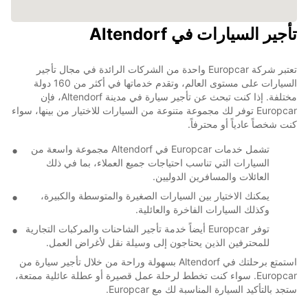
تأجير السيارات في Altendorf
تعتبر شركة Europcar واحدة من الشركات الرائدة في مجال تأجير
السيارات على مستوى العالم، وتقدم خدماتها في أكثر من 160 دولة
مختلفة. إذا كنت تبحث عن تأجير سيارة في مدينة Altendorf، فإن
Europcar توفر لك مجموعة متنوعة من السيارات للاختيار من بينها، سواء
كنت شخصاً عادياً أو محترفاً.
تشمل خدمات Europcar في Altendorf مجموعة واسعة من
السيارات التي تناسب احتياجات جميع العملاء، بما في ذلك
العائلات والمسافرين الدوليين.
يمكنك الاختيار بين السيارات الصغيرة والمتوسطة والكبيرة،
وكذلك السيارات الفاخرة والعائلية.
توفر Europcar أيضاً خدمة تأجير الشاحنات والمركبات التجارية
للمحترفين الذين يحتاجون إلى وسيلة نقل لأغراض العمل.
استمتع برحلتك في Altendorf بسهولة وراحة من خلال تأجير سيارة من
Europcar. سواء كنت تخطط لرحلة عمل قصيرة أو عطلة عائلية ممتعة،
ستجد بالتأكيد السيارة المناسبة لك مع Europcar.