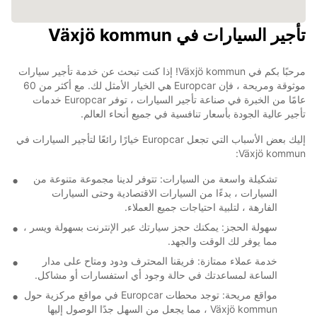
تأجير السيارات في Växjö kommun
مرحبًا بكم في Växjö kommun! إذا كنت تبحث عن خدمة تأجير سيارات
موثوقة ومريحة ، فإن Europcar هي الخيار الأمثل لك. مع أكثر من 60
عامًا من الخبرة في صناعة تأجير السيارات ، توفر Europcar خدمات
تأجير عالية الجودة بأسعار تنافسية في جميع أنحاء العالم.
إليك بعض الأسباب التي تجعل Europcar خيارًا رائعًا لتأجير السيارات في
Växjö kommun:
تشكيلة واسعة من السيارات: تتوفر لدينا مجموعة متنوعة من
السيارات ، بدءًا من السيارات الاقتصادية وحتى السيارات
الفارهة ، لتلبية احتياجات جميع العملاء.
سهولة الحجز: يمكنك حجز سيارتك عبر الإنترنت بسهولة ويسر ،
مما يوفر لك الوقت والجهد.
خدمة عملاء ممتازة: فريقنا المحترف ودود ومتاح على مدار
الساعة لمساعدتك في حالة وجود أي استفسارات أو مشاكل.
مواقع مريحة: توجد محطات Europcar في مواقع مركزية حول
Växjö kommun ، مما يجعل من السهل جدًا الوصول إليها