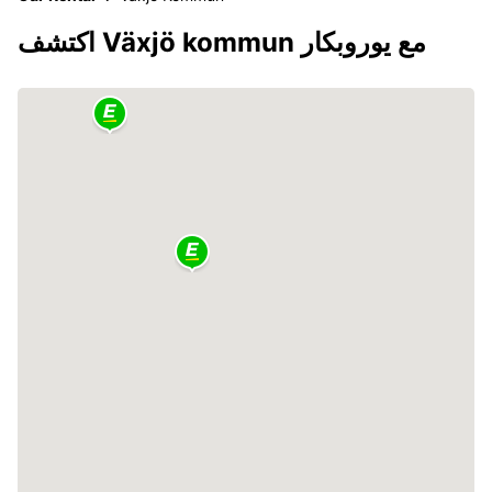
اكتشف Växjö kommun مع يوروبكار