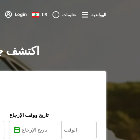
Login
الهولندية
تعليمات
LB
تأجير السيارات في äsby
تاريخ ووقت الإرجاع