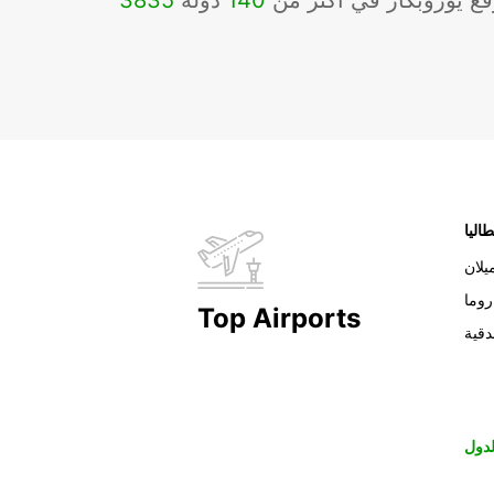
ع يوروبكار في أكثر من
140
دولة
3835
طاليا
يلان
روما
Top Airports
دقية
دول