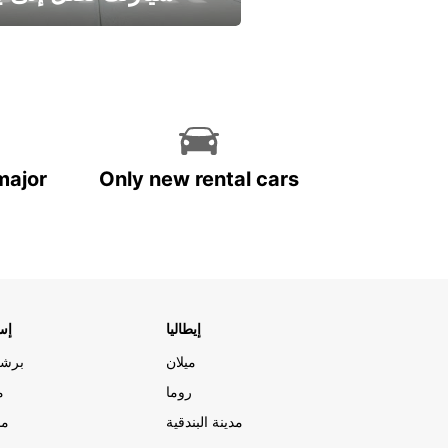
وفر الوقت واترك تأجير س
major
Only new rental cars
إيطاليا
إسب
ميلان
برشل
روما
م
مدينة البندقية
مد