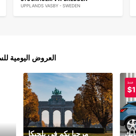
UPPLANDS VASBY - SWEDEN
العروض اليومية للس
فقط
$1
ابك
مرحبا بكم في بلجيكا