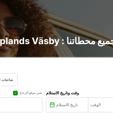
Upplands V : اكتشف جميع محطاتنا
شاحنات ال
وقت وتاريخ الاستلام
نفس موقع الإرجاع