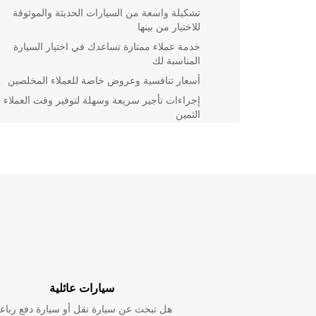
تشكيلة واسعة من السيارات الحديثة والموثوقة
للاختيار من بينها
خدمة عملاء ممتازة تساعدك في اختيار السيارة
المناسبة لك
أسعار تنافسية وعروض خاصة للعملاء المخلصين
إجراءات تأجير سريعة وسهلة لتوفير وقت العملاء
الثمين
سواء كنت تبحث عن سيارة للسفر بالعائلة، أو لتلبية احتيا
العمل، يمكننا تلبية جميع الاحتياجات الخاصة بك. قم بزيار
فرع Europcar في Upplands Väsby اليوم واس
الممتازة وأسعارنا التنافسية.
سيارات عائلية
هل تبحث عن سيارة نقل أو سيارة دفع رباع