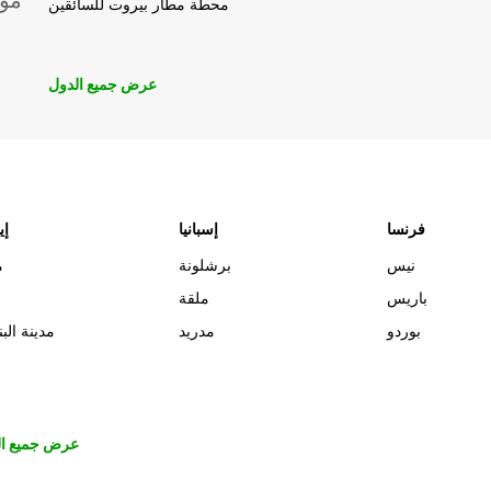
موق
محطة مطار بيروت للسائقين
عرض جميع الدول
فرنسا
إسبانيا
إي
نيس
برشلونة
م
باريس
ملقة
بوردو
مدريد
مدينة البن
عرض جميع ال