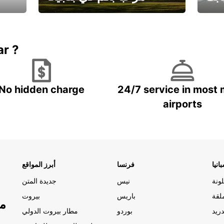
يارتك
احجز إجازتك
علينا
ar ?
No hidden charge
24/7 service in most 
airports
انيا
فرنسا
أبرز المواقع
ونة
نيس
جديدة المتن
لقة
باريس
بيروت
مو
ريد
بوردو
مطار بيروت الدولي