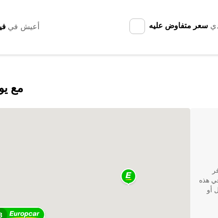
دي
سعر متفاوض عليه
أعيش في
اكتشف ds Väsby
في Europcar، نوفر
في هذه
Upplands Väsby للعمل أو
3