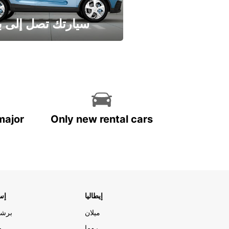
سيارتك تصل إلى ب
وفر الوقت واترك تأجير س
major
Only new rental cars
إيطاليا
إسب
ميلان
برشل
روما
م