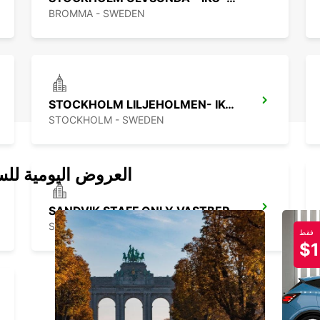
BROMMA - SWEDEN
STOCKHOLM LILJEHOLMEN- IKC-*RY
STOCKHOLM - SWEDEN
العروض اليومية للس
SANDVIK STAFF ONLY,VASTBERGA DELIV
STOCKHOLM - SWEDEN
فقط
$1