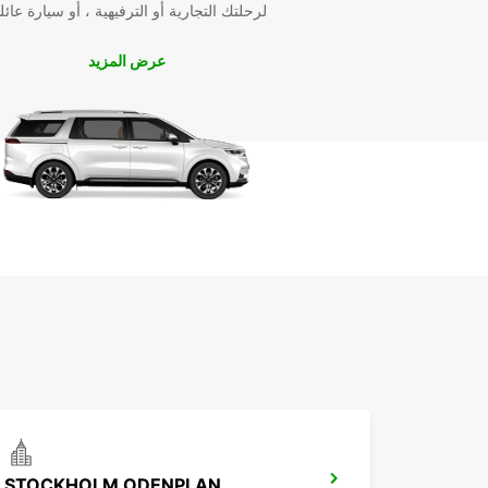
لرحلتك التجارية أو الترفيهية ، أو سيارة عائل
موقعنا الإلكتروني أو عن طريق التطبيق الخاص بنا. اختاروا
السيارة المناسبة لكم واحجزوها بسرعة وسهولة.
عرض المزيد
استمتع برحلتكم في Solna
kommun مع Europcar
سواء كنتم تزورون Solna kommun للعمل أو للترفيه، 
Europcar هي الخيار الأمثل لتأجير السيارات وجعل رحلتك
تجربة لا تُنسى. اكتشفوا المدينة بأسلوبكم الخاص وتمتعوا 
التنقل بكل راحة وسهولة.
STOCKHOLM ODENPLAN