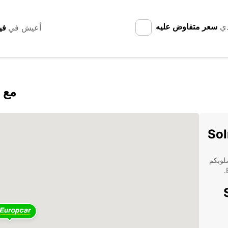
دي
سعر متفاوض عليه
أعيش في
اكتشف mun
نا بأسلوبكم
Sol