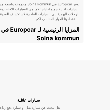
توفر Europcar في Solna kommun مجموعة واسعة م
السيارات لتلبية جميع احتياجاتكم. من السيارات الاقتصادية
للرحلات اليومية إلى السيارات الفاخرة لاستكشاف المدينة
بأناقة، لدينا الخيار المناسب لكم.
المزايا الرئيسية لـ Europcar في
Solna kommun
تشكيلة واسعة من السيارات الحديثة
خدمة العملاء الممتازة
عروض وتخفيضات مميزة على الإيجارات الطويلة
والقصيرة المدى
مواقع مريحة لاستلام وتسليم السيارات في جميع أن
Solna kommun
كيفية الحجز مع Europcar في
Solna kommun
سيارات عائلية
هل تبحث عن سيارة نقل أو سيارة دفع رباع