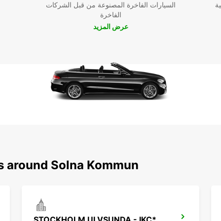
سهلة ومريحة، يمكنكم حجز سيارتكم في Solna kommun عبر
ية
السيارات الفاخرة المصنوعة من قبل الشركات
الفاخرة
عرض المزيد
فإن
م
بحرية
ons around Solna Kommun
STOCKHOLM ULVSUNDA - IKC*RY*