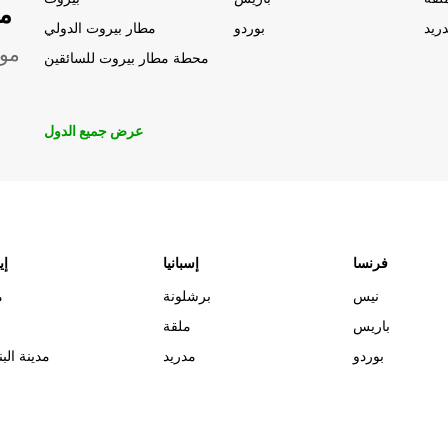
مو
ريد
بوردو
مطار بيروت الدولي
موق
محطة مطار بيروت للسائقين
عرض جميع الدول
فرنسا
إسبانيا
إي
نيس
برشلونة
م
باريس
ملقة
بوردو
مدريد
مدينة البن