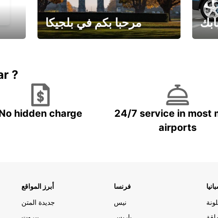
ابك
مرحبا بكم في بلجيكا
يارتك
احجز إجازتك
علينا
ar ?
No hidden charge
24/7 service in most 
airports
انيا
فرنسا
أبرز المواقع
ونة
نيس
جديدة المتن
لقة
باريس
بيروت