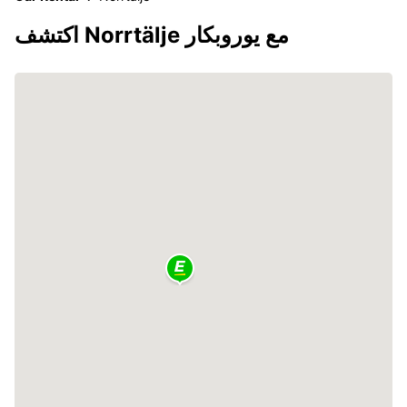
اكتشف Norrtälje مع يوروبكار