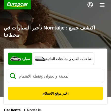
تأجير السيارات في Norrtälje : اكتشف جميع
محطاتنا
ما نوع المركبة؟
شاحنات الفان والشاحنات العادية
سيارة
اختر موقع الاستلام
Car Rental
Norrtalje