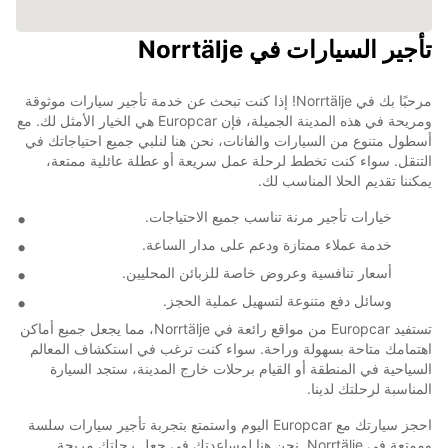
تأجير السيارات في Norrtälje
مرحبًا بك في Norrtälje! إذا كنت تبحث عن خدمة تأجير سيارات موثوقة
ومريحة في هذه المدينة الجميلة، فإن Europcar هي الخيار الأمثل لك. مع
أسطول متنوع من السيارات والفانات، نحن هنا لنلبي جميع احتياجاتك في
التنقل. سواء كنت تخطط لرحلة عمل سريعة أو عطلة عائلية ممتعة،
يمكننا تقديم الحلا المناسب لك.
خيارات تأجير مرنة تناسب جميع الاحتياجات.
خدمة عملاء ممتازة ودعم على مدار الساعة.
أسعار تنافسية وعروض خاصة للزبائن المحليين.
وسائل دفع متنوعة لتسهيل عملية الحجز.
تستفيد Europcar من مواقع رائعة في Norrtälje، مما يجعل جميع أماكن
اهتمامك متاحة بسهولة وراحة. سواء كنت ترغب في استكشاف المعالم
السياحية في المنطقة أو القيام برحلات خارج المدينة، ستجد السيارة
المناسبة لرحلتك لدينا.
احجز سيارتك مع Europcar اليوم واستمتع بتجربة تأجير سيارات سلسة
وممتعة في Norrtälje. نحن هنا لمساعدتك في جعل رحلتك مريحة