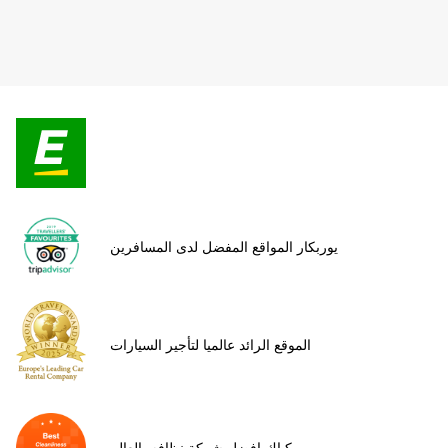
يوربكار المواقع المفضل لدى المسافرين
الموقع الرائد عالميا لتأجير السيارات
كياك افضل شركة نظافه بالعالم