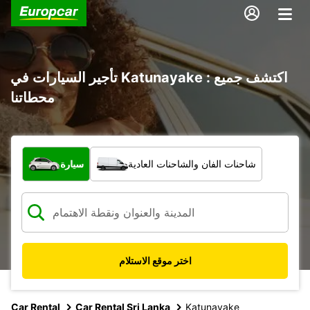
تأجير السيارات في Katunayake : اكتشف جميع
محطاتنا
ما نوع المركبة؟
شاحنات الفان والشاحنات العادية
سيارة
اختر موقع الاستلام
Car Rental
Car Rental Sri Lanka
Katunayake