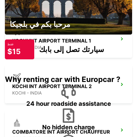
KOCHI - INDIA
مرحبا بكم في بلجيكا
KOCHI INT AIRPORT TERMINAL 1
فقط
KOCHI - INDIA
سيارتك تصل إلى بابك
$15
Why renting car with Europcar ?
KOCHI INT AIRPORT TERMINAL 2
KOCHI - INDIA
24 hour roadside assistance
No hidden charge
COIMBATORE INT AIRPORT CHAUFFEUR