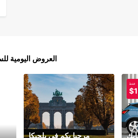
العروض اليومية للس
فقط
$1
ابك
مرحبا بكم في بلجيكا