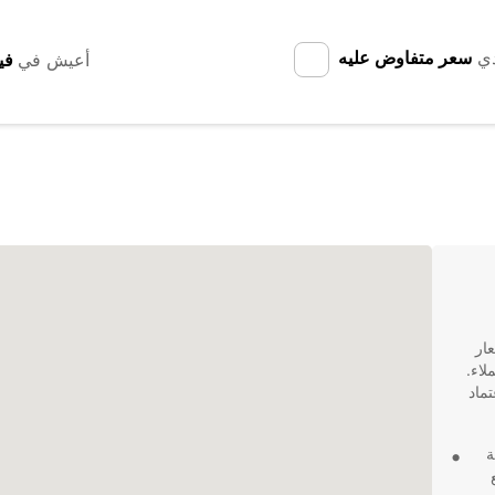
دي
سعر متفاوض عليه
أعيش في
عار
لاء.
ماد
ة