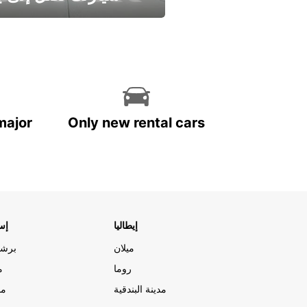
وفر الوقت واترك تأجير س
major
Only new rental cars
إيطاليا
إسب
ميلان
برشل
روما
م
مدينة البندقية
مد