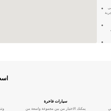
لى
جربة
أمد
ارة في سرقسطة، Europcar
 سهلة ومريحة. اختر Europcar
اسطو
سيارات فاخرة
ي
يمكنك الاختيار من بين مجموعة واسعة من
وتت