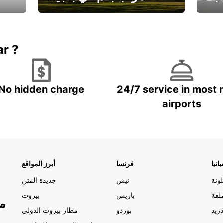
يارتك
احجز إجازتك
علينا
ar ?
No hidden charge
24/7 service in most 
airports
انيا
فرنسا
أبرز المواقع
ونة
نيس
جديدة المتن
لقة
باريس
بيروت
مو
ريد
بوردو
مطار بيروت الدولي