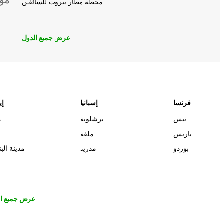
موق
محطة مطار بيروت للسائقين
عرض جميع الدول
فرنسا
إسبانيا
إي
نيس
برشلونة
م
باريس
ملقة
بوردو
مدريد
مدينة البن
عرض جميع ال