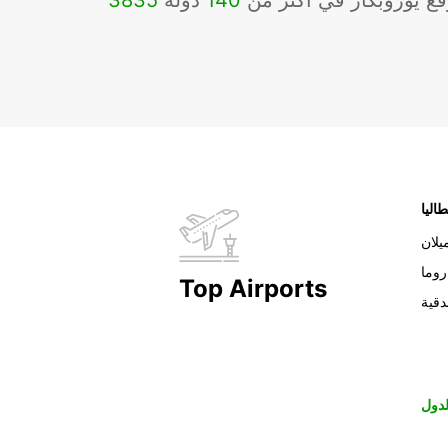
ع يوروبكار في أكثر من
140
دولة
3835
طاليا
يلان
روما
Top Airports
دقية
دول