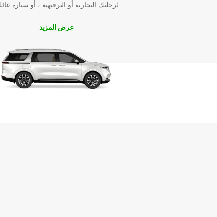
سفر لا تنسى.
لرحلتك التجارية أو الترفيهية ، أو سيارة عائل
اختر Europcar لتجربة تأجير سيارات مريحة وموثوقة في
عرض المزيد
برشلونة. اكتشف جميع العروض والخدمات التي نقدمها لت
رحلة سفر مثالية.