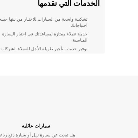
الخدمات التي نقدمها
تشكيلة واسعة من السيارات للاختيار من بينها حس
احتياجاتك
خدمة عملاء ممتازة لمساعدتك في اختيار السيارة
المناسبة
توفير خدمات تأجير طويلة الأجل للعملاء الشركات
خيارات التأمين الشامل لسلامة الركاب والسيارة
سواء كنت تبحث عن سيارة اقتصادية للتنقل بمفردك أو سي
عائلية لاستكشاف المدينة مع أفراد عائلتك، يمكنك الاعتما
Europcar لتلبية جميع احتياجاتك. يمكنك الحجز عبر الإنتر
بسهولة وبضغطة زر، مما يوفر لك الوقت والجهد اللازمين.
اختيار Europcar
مع سمعة قوية كواحدة من أبرز شركات تأجير السيارات 
العالم، يمكنك الاعتماد على Europcar لتوفير خد
سيارات عائلية
وموثوقة في برشلونة. سواء كنت تزور المدينة للعمل أو
للترفيه، ستجد في Europcar شريكا موثوقا يضمن لك 
هل تبحث عن سيارة نقل أو سيارة دفع رباع