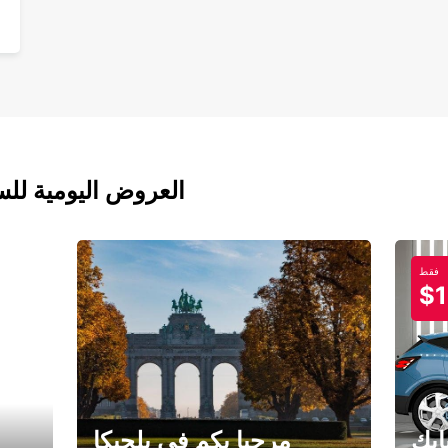
العروض اليومية للس
فقط
$1
ابك
مرحبا بكم في بلجيكا