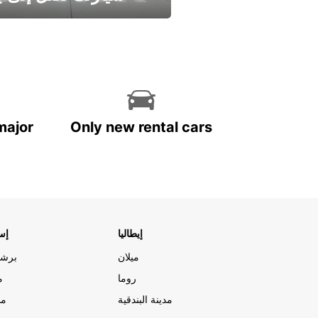
وفر الوقت واترك تأجير س
major
Only new rental cars
إيطاليا
إسب
ميلان
برشل
روما
م
مدينة البندقية
مد