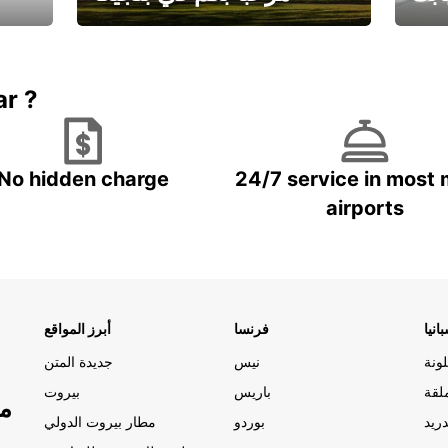
يارتك
احجز إجازتك
علينا
ar ?
No hidden charge
24/7 service in most 
airports
انيا
فرنسا
أبرز المواقع
ونة
نيس
جديدة المتن
لقة
باريس
بيروت
مو
ريد
بوردو
مطار بيروت الدولي