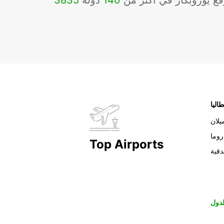
ع يوروبكار في أكثر من
140
دولة
3835
طاليا
يلان
روما
Top Airports
دقية
دول