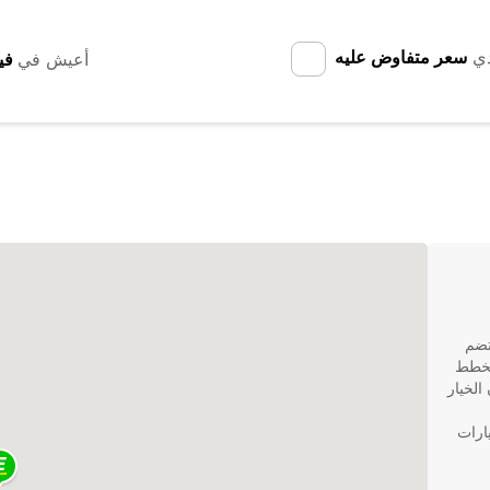
دي
سعر متفاوض عليه
أعيش في
تضم
 تخطط
الخيار
يارات