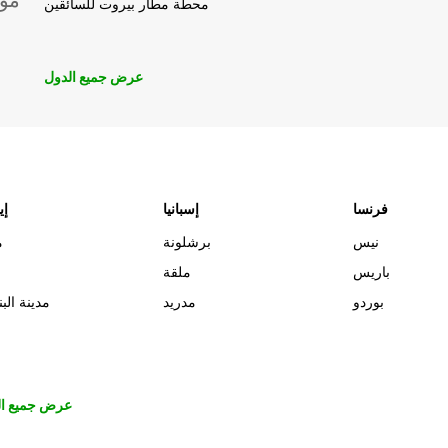
موق
محطة مطار بيروت للسائقين
عرض جميع الدول
فرنسا
إسبانيا
إي
نيس
برشلونة
م
باريس
ملقة
بوردو
مدريد
مدينة البن
عرض جميع ال